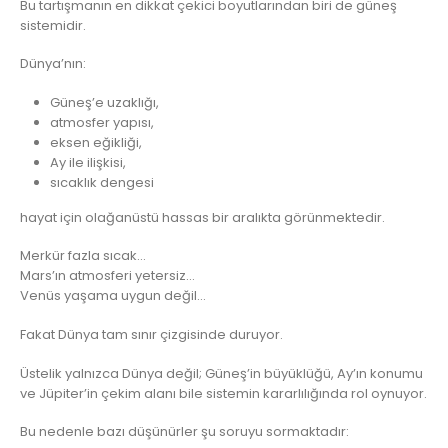
Bu tartışmanın en dikkat çekici boyutlarından biri de güneş
sistemidir.
Dünya’nın:
Güneş’e uzaklığı,
atmosfer yapısı,
eksen eğikliği,
Ay ile ilişkisi,
sıcaklık dengesi
hayat için olağanüstü hassas bir aralıkta görünmektedir.
Merkür fazla sıcak…
Mars’ın atmosferi yetersiz…
Venüs yaşama uygun değil…
Fakat Dünya tam sınır çizgisinde duruyor.
Üstelik yalnızca Dünya değil; Güneş’in büyüklüğü, Ay’ın konumu
ve Jüpiter’in çekim alanı bile sistemin kararlılığında rol oynuyor.
Bu nedenle bazı düşünürler şu soruyu sormaktadır: