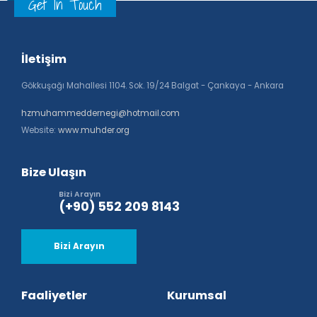
Get In Touch
İletişim
Gökkuşağı Mahallesi 1104. Sok. 19/24 Balgat - Çankaya - Ankara
hzmuhammeddernegi@hotmail.com
Website:
www.muhder.org
Bize Ulaşın
Bizi Arayın
(+90) 552 209 8143
Bizi Arayın
Faaliyetler
Kurumsal