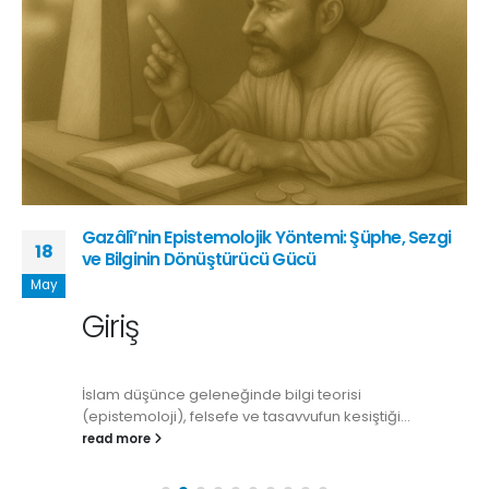
Gazâlî’nin Epistemolojik Yöntemi: Şüphe, Sezgi
18
ve Bilginin Dönüştürücü Gücü
May
Giriş
İslam düşünce geleneğinde bilgi teorisi
(epistemoloji), felsefe ve tasavvufun kesiştiği...
read more