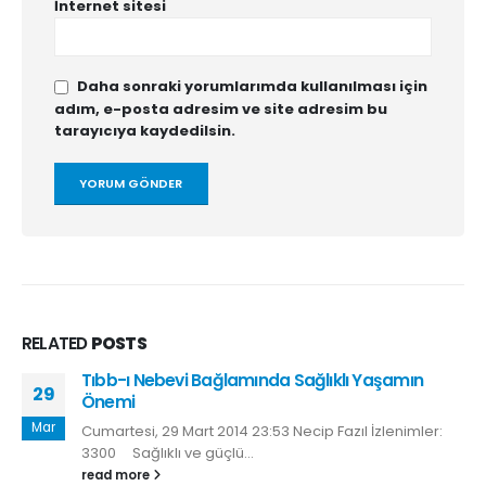
İnternet sitesi
Daha sonraki yorumlarımda kullanılması için
adım, e-posta adresim ve site adresim bu
tarayıcıya kaydedilsin.
RELATED
POSTS
Osmanlı Tıbbı
02
Pazar, 02 Ağustos 2015 01:41 Necip Fazıl İzlenimler:
Ağu
6340 Tarihin her döneminde ve coğrafyada hekim...
read more