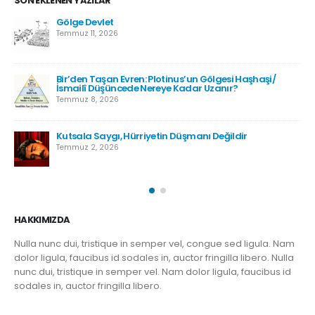
Kışladan Yükselen Kur’anTilaveti: Bir Milletin
Hafızasına Düşen Not
Haziran 28, 2026
haşi/
Türkiye Neden Futbolcu Yetiştiremiyor?
Haziran 28, 2026
Çin Sadece Uzak Değildi
Mayıs 25, 2026
HAKKIMIZDA
Nulla nunc dui, tristique in semper vel, congue sed ligula. Nam
dolor ligula, faucibus id sodales in, auctor fringilla libero. Nulla
nunc dui, tristique in semper vel. Nam dolor ligula, faucibus id
sodales in, auctor fringilla libero.