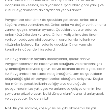
kötülüklerle mücadele eder ve başarılı olur. O ne derse
doğrudur ve kesindir, asla yanılmaz. Çocuklara göre yanlış ve
kusur Peygamberimizin hayatında yer bulamaz.
Peygamber efendimiz de çocukları çok sever, onları asla
küçümsemez ve incitmezdi. Onları anlar ve değer verir, onlarla
zaman geçirir, oyunlar oynardı. Çocuklara dualar eder ve
onları kötülüklerden korurdu. Onların yetiştirilmesine önem
verir, bir pedagog gibi çocukların sorunlarıyla ilgilenir ve
çözümler bulurdu. Bu nedenle çocuklar O’nun yanında
kendilerini güvende hissederdi.
Hz. Peygamber’in hayatını inceleyenler, çocukların ve
Peygamberimizin ne kadar yakın olduğunu ve birbirlerini çok
iyi anladığını kolaylıkla görür. Böyle bakınca aslında çocukların
Hz. Peygamber’i ne kadar net gördüğünü, tam da çocukların
düşündüğü gibi bir peygamberleri olduğunu anlıyoruz. Keşke
her mümin, çocuk kalbinin saflığıyla ve duruluğuyla
peygamberimize yaklaşsa ve anlamaya çalışsa eminim her
şey daha güzel olacak, belki dünya İslam’ı daha iyi anlayacak
ve yaşayacak. Ne dersiniz?
Not:
Bu yazı makale, köşe yazısı vs. gibi akademik bir yazı