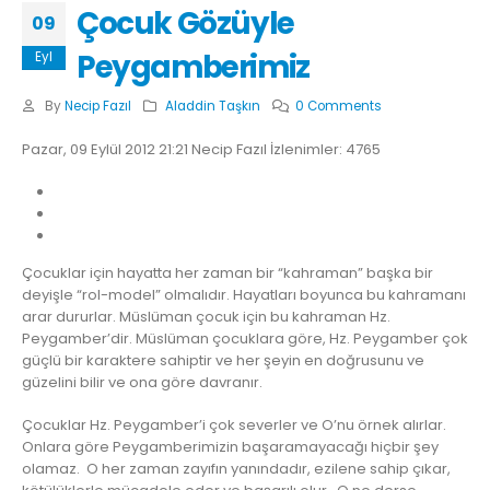
Çocuk Gözüyle
09
Peygamberimiz
Eyl
By
Necip Fazıl
Aladdin Taşkın
0 Comments
Pazar, 09 Eylül 2012 21:21 Necip Fazıl İzlenimler: 4765
Çocuklar için hayatta her zaman bir “kahraman” başka bir
deyişle “rol-model” olmalıdır. Hayatları boyunca bu kahramanı
arar dururlar. Müslüman çocuk için bu kahraman Hz.
Peygamber’dir. Müslüman çocuklara göre, Hz. Peygamber çok
güçlü bir karaktere sahiptir ve her şeyin en doğrusunu ve
güzelini bilir ve ona göre davranır.
Çocuklar Hz. Peygamber’i çok severler ve O’nu örnek alırlar.
Onlara göre Peygamberimizin başaramayacağı hiçbir şey
olamaz. O her zaman zayıfın yanındadır, ezilene sahip çıkar,