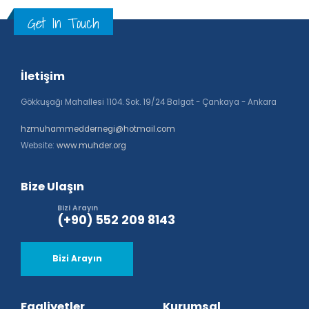
Get In Touch
İletişim
Gökkuşağı Mahallesi 1104. Sok. 19/24 Balgat - Çankaya - Ankara
hzmuhammeddernegi@hotmail.com
Website:
www.muhder.org
Bize Ulaşın
Bizi Arayın
(+90) 552 209 8143
Bizi Arayın
Faaliyetler
Kurumsal