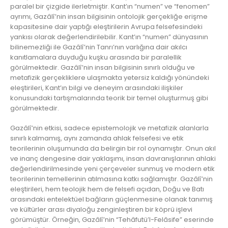
paralel bir çizgide ilerletmiştir. Kant’ın “numen” ve “fenomen”
ayrımı, Gazâlî’nin insan bilgisinin ontolojik gerçekliğe erişme
kapasitesine dair yaptığı eleştirilerin Avrupa felsefesindeki
yankısı olarak değerlendirilebilir. Kant’ın “numen” dünyasının
bilinemezliği ile Gazâlî’nin Tanrı’nın varlığına dair akılcı
kanıtlamalara duyduğu kuşku arasında bir paralellik
görülmektedir. Gazâlî’nin insan bilgisinin sınırlı olduğu ve
metafizik gerçekliklere ulaşmakta yetersiz kaldığı yönündeki
eleştirileri, Kant’ın bilgi ve deneyim arasındaki ilişkiler
konusundaki tartışmalarında teorik bir temel oluşturmuş gibi
görülmektedir.
Gazâlî’nin etkisi, sadece epistemolojik ve metafizik alanlarla
sınırlı kalmamış, aynı zamanda ahlak felsefesi ve etik
teorilerinin oluşumunda da belirgin bir rol oynamıştır. Onun akıl
ve inanç dengesine dair yaklaşımı, insan davranışlarının ahlaki
değerlendirilmesinde yeni çerçeveler sunmuş ve modern etik
teorilerinin temellerinin atılmasına katkı sağlamıştır. Gazâlî’nin
eleştirileri, hem teolojik hem de felsefi açıdan, Doğu ve Batı
arasındaki entelektüel bağların güçlenmesine olanak tanımış
ve kültürler arası diyaloğu zenginleştiren bir köprü işlevi
görümüştür. Örneğin, Gazâlî’nin “Tehâfutü’l-Felâsife” eserinde