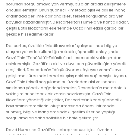
sorunları sorgulamaya yön vermiş, bu alanlardaki gelişimlere
öncülük etmiştir. Onun şüphecilik metodolojisi ve akıl ile inanç
arasındaki gerilime dair analizleri, felsefi sorgulamalara yeni
boyutlar kazandırmıştır. Descartes’tan Hume’a ve Kant’a kadar,
çeşitli Batılı filozofların eserlerinde Gazâlî’nin etkisi çarpıcı bir
şekilde hissedilmektedir.
Descartes, özellikle “Meditasyonlar” çalışmasında bilgiye
ulaşma yolunda kullandığı metodik şüphecilik anlayışında
Gazâlî’nin “Tehâfutü’l-Felâsife” adlı eserindeki yaklaşımdan
esinlenmiştir. Gazâlî’nin akıl ve duyuların güvenilirliğine yönelik
eleştirileri, Descartes’ın “düşünüyorum, öyleyse varım” savını
geliştirme sürecinde temel bir çıkış noktası sağlamıştır. Ayrıca,
Gazâlî’nin felsefi sorgulamaları üzerinden akıl ve inancın
sınırlarına yönelik değerlendirmeler, Descartes’ın metodolojik
yaklaşımlarına teorik bir zemin hazırlamıştır. Gazâlî’nin
filozoflara yönelttiği eleştiriler, Descartes’ın kendi şüphecilik
kavramının temellerini oluşturmasında önemli bir model
sunmuş, bilgi ve inanç arasındaki gerilim üzerine yaptığı
sorgulamaları daha sofistike bir hale getirmiştir.
David Hume ise Gazâlî’nin sebep-sonuç ilişkisi üzerine