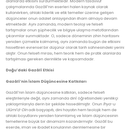
alanlarda etkisini sürdürmektedir. Modern tasavvuf
çalışmalarında Gazâlî’nin eserleri halen kaynak olarak
kullanılırken, ahlaki liderlik ve etik temeller üzerine gelişen
düşünceler onun adalet anlayışından ilham almaya devam
etmektedir. Aynı zamanda, modern teoloji ve felsefi
tartışmalar onun şüphecilik ve bilgiye ulaşma metotlarından
çıkarımlar sunmaktadır. O, sadece döneminin zihin haritasını
yeniden çizmekle kalmamış, aynı zamanda bugün de etkisini
hissettiren evrensel bir düşünür olarak tarih sahnesindeki yerini
alıştır. Onun felsefi mirası, hem teorik hem de pratik alanlarda
tartışılması gereken derinlikte ve kapsamdadır.
Doğu’daki Gazâlî Etkisi
Gazâlî’nin İslam Düşüncesine Katkıları
Gazâlî’nin İslam düşüncesine katkıları, sadece felsefi
eleştirileriyle değil, aynı zamanda dinî öğretisindeki yenilikçi
yaklaşımlarıyla derin bir şekilde hissedilmiştir. Onun
İhya-u
Ulûmi’d-Din
adlı başyapıtı, dini hayatın hem teolojik hem de
ahlaki boyutlarını yeniden tanımlamış ve İslam düşüncesinin
temellerine büyük bir dinamizm kazandırmıştır. Gazâlî bu
eserde, iman ve ibadet konularının derinlemesine bir