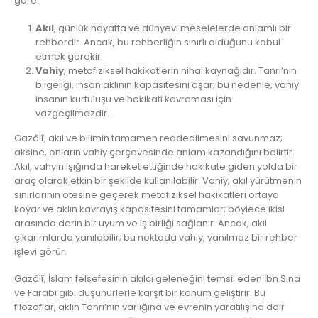
göre:
Akıl
, günlük hayatta ve dünyevi meselelerde anlamlı bir
rehberdir. Ancak, bu rehberliğin sınırlı olduğunu kabul
etmek gerekir.
Vahiy
, metafiziksel hakikatlerin nihai kaynağıdır. Tanrı’nın
bilgeliği, insan aklının kapasitesini aşar; bu nedenle, vahiy
insanın kurtuluşu ve hakikati kavraması için
vazgeçilmezdir.
Gazâlî, akıl ve bilimin tamamen reddedilmesini savunmaz;
aksine, onların vahiy çerçevesinde anlam kazandığını belirtir.
Akıl, vahyin işığında hareket ettiğinde hakikate giden yolda bir
araç olarak etkin bir şekilde kullanılabilir. Vahiy, akıl yürütmenin
sınırlarının ötesine geçerek metafiziksel hakikatleri ortaya
koyar ve aklın kavrayış kapasitesini tamamlar; böylece ikisi
arasında derin bir uyum ve iş birliği sağlanır. Ancak, akıl
çıkarımlarda yanılabilir; bu noktada vahiy, yanılmaz bir rehber
işlevi görür.
Gazâlî, İslam felsefesinin akılcı geleneğini temsil eden İbn Sina
ve Farabi gibi düşünürlerle karşıt bir konum geliştirir. Bu
filozoflar, aklın Tanrı’nın varlığına ve evrenin yaratılışına dair