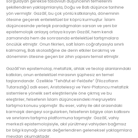
sorgulayan gerekse tasavvufi düşüncenin temellerini
şekillendiren yaklaşımlarıyla, Doğu ve Batı düşünce tarihine
yön vermiştir. Gazâlî, bu çok yönlü katkılarıyla, döneminin
ötesine geçerek entelektüel bir köprü kurmuştur. İslam
düşüncesinde yerleşik paradigmaları sarsan ve yeni bir
epistemolojik anlayış ortaya koyan Gazâlî, hem kendi
zamanında hem de sonrasında entelektüel tartışmalara
öncülük etmiştir. Onun fikirleri, salt İslam coğrafyasıyla sınırlı
kalmamış, Batı skolastiğine de derin etkiler bırakmış ve
döneminin ötesine geçen bir zihin yapısını temsil etmiştir.
Gazâlî’nin epistemoloji, metafizik, ahlak ve teoloji alanlarındaki
katkıları, onun entelektüel mirasının şüphesiz en temel
taşlarındandır. Özellikle “Tehâfut el-Felâsife” (Filozofların
Tutarsızlığı) adlı eseri, Aristotelesçi ve Yeni-Platoncu metafizik
sistemlere yönelik sert eleştirileriyle öne çıkmış ve bu
eleştiriler, felsefenin İslam düşüncesindeki meşruiyetini
tartışma konusu yapmıştır. Bu eser, vahiy ile akıl arasındaki
karmaşık dengeyi sorgularken, felsefenin bilgiye olan katkısını
ve sınırlarını tartışma platformuna taşımıştır. Gazâlî, vahiy
merkezli epistemolojisiyle, akıl yürütmeyi vahiyden bağımsız
bir bilgi kaynağı olarak değerlendiren geleneksel yaklaşımlara
meydan okumaktadır.