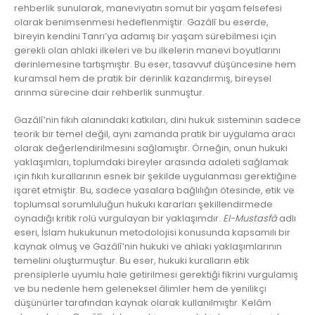
rehberlik sunularak, maneviyatın somut bir yaşam felsefesi
olarak benimsenmesi hedeflenmiştir. Gazâlî bu eserde,
bireyin kendini Tanrı’ya adamış bir yaşam sürebilmesi için
gerekli olan ahlaki ilkeleri ve bu ilkelerin manevi boyutlarını
derinlemesine tartışmıştır. Bu eser, tasavvuf düşüncesine hem
kuramsal hem de pratik bir derinlik kazandırmış, bireysel
arınma sürecine dair rehberlik sunmuştur.
Gazâlî’nin fıkıh alanındaki katkıları, dini hukuk sisteminin sadece
teorik bir temel değil, aynı zamanda pratik bir uygulama aracı
olarak değerlendirilmesini sağlamıştır. Örneğin, onun hukuki
yaklaşımları, toplumdaki bireyler arasında adaleti sağlamak
için fıkıh kurallarının esnek bir şekilde uygulanması gerektiğine
işaret etmiştir. Bu, sadece yasalara bağlılığın ötesinde, etik ve
toplumsal sorumluluğun hukuki kararları şekillendirmede
oynadığı kritik rolü vurgulayan bir yaklaşımdır.
El-Mustasfâ
adlı
eseri, İslam hukukunun metodolojisi konusunda kapsamılı bir
kaynak olmuş ve Gazâlî’nin hukuki ve ahlaki yaklaşımlarının
temelini oluşturmuştur. Bu eser, hukuki kuralların etik
prensiplerle uyumlu hale getirilmesi gerektiği fikrini vurgulamış
ve bu nedenle hem geleneksel âlimler hem de yenilikçi
düşünürler tarafından kaynak olarak kullanılmıştır. Kelâm