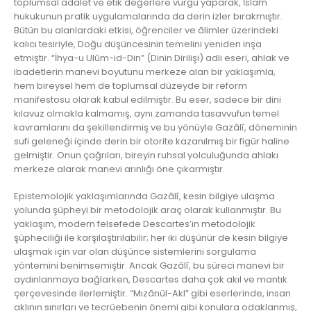
toplumsal adalet ve etik değerlere vurgu yaparak, İslam
hukukunun pratik uygulamalarında da derin izler bırakmıştır.
Bütün bu alanlardaki etkisi, öğrenciler ve âlimler üzerindeki
kalıcı tesiriyle, Doğu düşüncesinin temelini yeniden inşa
etmiştir. “İhya-u Ulûm-id-Din” (Dinin Dirilişi) adlı eseri, ahlak ve
ibadetlerin manevi boyutunu merkeze alan bir yaklaşımla,
hem bireysel hem de toplumsal düzeyde bir reform
manifestosu olarak kabul edilmiştir. Bu eser, sadece bir dini
kılavuz olmakla kalmamış, aynı zamanda tasavvufun temel
kavramlarını da şekillendirmiş ve bu yönüyle Gazâlî, döneminin
sufi geleneği içinde derin bir otorite kazanılmış bir figür haline
gelmiştir. Onun çağrıları, bireyin ruhsal yolculuğunda ahlakı
merkeze alarak manevi arınlığı öne çıkarmıştır.
Epistemolojik yaklaşımlarında Gazâlî, kesin bilgiye ulaşma
yolunda şüpheyi bir metodolojik araç olarak kullanmıştır. Bu
yaklaşım, modern felsefede Descartes’ın metodolojik
şüpheciliği ile karşılaştırılabilir; her iki düşünür de kesin bilgiye
ulaşmak için var olan düşünce sistemlerini sorgulama
yöntemini benimsemiştir. Ancak Gazâlî, bu süreci manevi bir
aydınlanmaya bağlarken, Descartes daha çok akıl ve mantık
çerçevesinde ilerlemiştir. “Mızânül-Akl” gibi eserlerinde, insan
aklının sınırları ve tecrüebenin önemi gibi konulara odaklanmış,