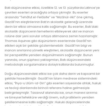
Batı düşüncesine etkisi, özellikle 12. ve 13. yüzyıllarda Latince’ye
çevrilen eserleri aracılığıyla ortaya çıkmıştır. Bu eserler
arasında “Tehâfut el-Felâsife” ve “Mızânül-Akl” öne çıkmış,
Gazâlî’nin eleştirilerinin Batı’ın skolastik geleneği üzerinde
derin bir etkisi olmasına katkı sağlamıştır. Bu eserler, Batı’daki
skolastik düşüncenin temellerini etkileyerek akıl ve inancın
rolüne dair yeni sorular ortaya atılmasına zemin hazırlamıştır.
Thomas Aquinas gibi düşünürlerin eserlerinde Gazâlî’nin
etkileri açık bir şekilde gözlemlenebilir. Gazâlî’nin bilgi ve
inancın sınırlarına yönelik eleştirileri, skolastik düşüncenin yeni
bir perspektifle yeniden düşünülmesini sağlamıştır. Bunun
yanında, onun şüpheci yaklaşımları, Batı düşüncesindeki
metodolojik sorgulamalara dolaylı katkılarda bulunmuştur.
Doğu düşüncesindeki etkisi ise çok daha derin ve kapsamlı bir
şekilde hissedilmiştir. Gazâlî’nin İslam medrese sistemindeki
etkisi, “İhya-u Ulûm-id-Din” gibi eserleri sayesinde ahlak, hukuk
ve teoloji alanlarında birincil referans haline gelmesiyle
belirginleşmiştir. Tasavvuf alanında ise, onun manevi arınma
ve bireysel tefekküre verdiği önem, sufi pratiklerin yeniden
şekillenmesine katkı sağlamıştır. Hukuki düşüncelerinde