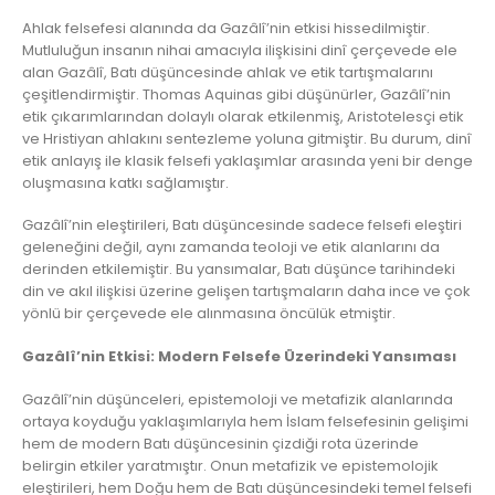
Ahlak felsefesi alanında da Gazâlî’nin etkisi hissedilmiştir.
Mutluluğun insanın nihai amacıyla ilişkisini dinî çerçevede ele
alan Gazâlî, Batı düşüncesinde ahlak ve etik tartışmalarını
çeşitlendirmiştir. Thomas Aquinas gibi düşünürler, Gazâlî’nin
etik çıkarımlarından dolaylı olarak etkilenmiş, Aristotelesçi etik
ve Hristiyan ahlakını sentezleme yoluna gitmiştir. Bu durum, dinî
etik anlayış ile klasik felsefi yaklaşımlar arasında yeni bir denge
oluşmasına katkı sağlamıştır.
Gazâlî’nin eleştirileri, Batı düşüncesinde sadece felsefi eleştiri
geleneğini değil, aynı zamanda teoloji ve etik alanlarını da
derinden etkilemiştir. Bu yansımalar, Batı düşünce tarihindeki
din ve akıl ilişkisi üzerine gelişen tartışmaların daha ince ve çok
yönlü bir çerçevede ele alınmasına öncülük etmiştir.
Gazâlî’nin Etkisi: Modern Felsefe Üzerindeki Yansıması
Gazâlî’nin düşünceleri, epistemoloji ve metafizik alanlarında
ortaya koyduğu yaklaşımlarıyla hem İslam felsefesinin gelişimi
hem de modern Batı düşüncesinin çizdiği rota üzerinde
belirgin etkiler yaratmıştır. Onun metafizik ve epistemolojik
eleştirileri, hem Doğu hem de Batı düşüncesindeki temel felsefi