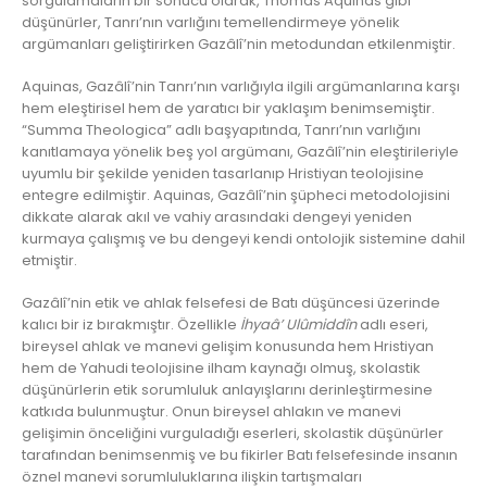
sorgulamaların bir sonucu olarak, Thomas Aquinas gibi
düşünürler, Tanrı’nın varlığını temellendirmeye yönelik
argümanları geliştirirken Gazâlî’nin metodundan etkilenmiştir.
Aquinas, Gazâlî’nin Tanrı’nın varlığıyla ilgili argümanlarına karşı
hem eleştirisel hem de yaratıcı bir yaklaşım benimsemiştir.
“Summa Theologica” adlı başyapıtında, Tanrı’nın varlığını
kanıtlamaya yönelik beş yol argümanı, Gazâlî’nin eleştirileriyle
uyumlu bir şekilde yeniden tasarlanıp Hristiyan teolojisine
entegre edilmiştir. Aquinas, Gazâlî’nin şüpheci metodolojisini
dikkate alarak akıl ve vahiy arasındaki dengeyi yeniden
kurmaya çalışmış ve bu dengeyi kendi ontolojik sistemine dahil
etmiştir.
Gazâlî’nin etik ve ahlak felsefesi de Batı düşüncesi üzerinde
kalıcı bir iz bırakmıştır. Özellikle
İhyaâ’ Ulûmiddîn
adlı eseri,
bireysel ahlak ve manevi gelişim konusunda hem Hristiyan
hem de Yahudi teolojisine ilham kaynağı olmuş, skolastik
düşünürlerin etik sorumluluk anlayışlarını derinleştirmesine
katkıda bulunmuştur. Onun bireysel ahlakın ve manevi
gelişimin önceliğini vurguladığı eserleri, skolastik düşünürler
tarafından benimsenmiş ve bu fikirler Batı felsefesinde insanın
öznel manevi sorumluluklarına ilişkin tartışmaları