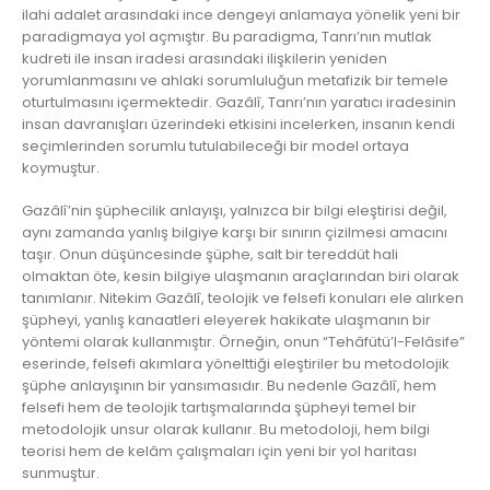
ilahi adalet arasındaki ince dengeyi anlamaya yönelik yeni bir
paradigmaya yol açmıştır. Bu paradigma, Tanrı’nın mutlak
kudreti ile insan iradesi arasındaki ilişkilerin yeniden
yorumlanmasını ve ahlaki sorumluluğun metafizik bir temele
oturtulmasını içermektedir. Gazâlî, Tanrı’nın yaratıcı iradesinin
insan davranışları üzerindeki etkisini incelerken, insanın kendi
seçimlerinden sorumlu tutulabileceği bir model ortaya
koymuştur.
Gazâlî’nin şüphecilik anlayışı, yalnızca bir bilgi eleştirisi değil,
aynı zamanda yanlış bilgiye karşı bir sınırın çizilmesi amacını
taşır. Onun düşüncesinde şüphe, salt bir tereddüt hali
olmaktan öte, kesin bilgiye ulaşmanın araçlarından biri olarak
tanımlanır. Nitekim Gazâlî, teolojik ve felsefi konuları ele alırken
şüpheyi, yanlış kanaatleri eleyerek hakikate ulaşmanın bir
yöntemi olarak kullanmıştır. Örneğin, onun “Tehâfütü’l-Felâsife”
eserinde, felsefi akımlara yönelttiği eleştiriler bu metodolojik
şüphe anlayışının bir yansımasıdır. Bu nedenle Gazâlî, hem
felsefi hem de teolojik tartışmalarında şüpheyi temel bir
metodolojik unsur olarak kullanır. Bu metodoloji, hem bilgi
teorisi hem de kelâm çalışmaları için yeni bir yol haritası
sunmuştur.