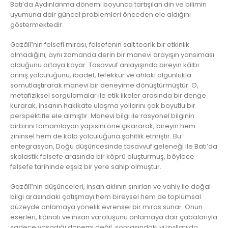
Batı’da Aydınlanma dönemi boyunca tartışılan din ve bilimin
uyumuna dair güncel problemleri önceden ele aldığını
göstermektedir.
Gazâlî’nin felsefi mirası, felsefenin salt teorik bir etkinlik
olmadığını, aynı zamanda derin bir manevi arayışın yansıması
olduğunu ortaya koyar. Tasavvuf anlayışında bireyin kâlbi
arınış yolculuğunu, ibadet, tefekkür ve ahlaki olgunlukla
somutlaştırarak manevi bir deneyime dönüştürmüştür. O,
metafiziksel sorgulamalar ile etik ilkeler arasında bir denge
kurarak, insanın hakikate ulaşma yollarını çok boyutlu bir
perspektifle ele almıştır. Manevi bilgi ile rasyonel bilginin
birbirini tamamlayan yapısını öne çıkararak, bireyin hem
zihinsel hem de kalp yolculuğuna şahitlik etmiştir. Bu
entegrasyon, Doğu düşüncesinde tasavvuf geleneği ile Batı’da
skolastik felsefe arasında bir köprü oluşturmuş, böylece
felsefe tarihinde eşsiz bir yere sahip olmuştur.
Gazâlî’nin düşünceleri, insan aklının sınırları ve vahiy ile doğal
bilgi arasındaki çatışmayı hem bireysel hem de toplumsal
düzeyde anlamaya yönelik evrensel bir miras sunar. Onun
eserleri, kâinatı ve insan varoluşunu anlamaya dair çabalarıyla
sadece yaşadığı dönemi değil, sonrasındaki yüzyılları da