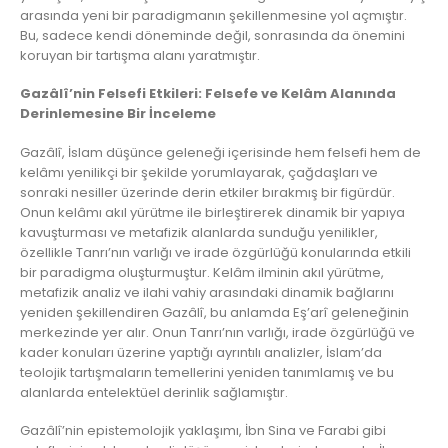
arasında yeni bir paradigmanın şekillenmesine yol açmıştır.
Bu, sadece kendi döneminde değil, sonrasında da önemini
koruyan bir tartışma alanı yaratmıştır.
Gazâlî’nin Felsefi Etkileri: Felsefe ve Kelâm Alanında
Derinlemesine Bir İnceleme
Gazâlî, İslam düşünce geleneği içerisinde hem felsefi hem de
kelâmı yenilikçi bir şekilde yorumlayarak, çağdaşları ve
sonraki nesiller üzerinde derin etkiler bırakmış bir figürdür.
Onun kelâmı akıl yürütme ile birleştirerek dinamik bir yapıya
kavuşturması ve metafizik alanlarda sunduğu yenilikler,
özellikle Tanrı’nın varlığı ve irade özgürlüğü konularında etkili
bir paradigma oluşturmuştur. Kelâm ilminin akıl yürütme,
metafizik analiz ve ilahi vahiy arasındaki dinamik bağlarını
yeniden şekillendiren Gazâlî, bu anlamda Eş’arî geleneğinin
merkezinde yer alır. Onun Tanrı’nın varlığı, irade özgürlüğü ve
kader konuları üzerine yaptığı ayrıntılı analizler, İslam’da
teolojik tartışmaların temellerini yeniden tanımlamış ve bu
alanlarda entelektüel derinlik sağlamıştır.
Gazâlî’nin epistemolojik yaklaşımı, İbn Sina ve Farabi gibi