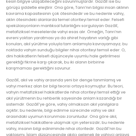
kesin bilgiye ulaşabileceğini savunmuşlardır. Gazâlî ise bu
görüşü şiddetle eleştirir. Ona göre, Tanrı’nın bilgisi insan aklının
kavrama kapasitesinin çok ötesindedir ve bu nedenle vahiy,
aklın ötesindeki alanlarda temel otoriteyi temsil eder. Felsefi
spekülasyonların mantıksal tutarlılığını sorgulayan Gazâlî,
metafiziksel meselelerde vahyi esas alır. Örneğin, Tanrı’nın
evreni yoktan yaratması ya da ahiret hayatının varlığı gibi
konuları, akıl yürütme yoluyla tam anlamıyla kavrayamayız; bu
noktada vahyin sunduğu bilgiler nihai otoriteyi temsil eder. O,
dini hakikatlerin felsefi düşünceyle uyumlu hale getirilmesi
gerektiği fikrine karşı çıkarak, bu iki alanın birbirine
karışmaması gerektiğini savunur.
Gazâlî, akıl ve vahiy arasında yeni bir denge tanımlamış ve
vahyi merkez alan bir bilgi teorisi ortaya koymuştur. Bu teori,
vahyin metafiziksel hakikatlerde nihai otoriteyi temsil ettiği ve
akıl yürütmenin bu rehberlik sayesinde anlam kazandığı bir
sistemdir. Gazâlî’ye göre, vahiy olmaksızın akıl yanılgılara
açıktır; bu nedenle, bilgi edinme sürecinde vahiy ve akıl
arasındaki uyumun korunması zorunludur. Ona göre akıl,
metafiziksel hakikatlere ulaşmak için yetersizdir; bu nedenle
vahiy, insanın bilgi ediniminde nihai otoritedir. Gazâlî’nin bu
yaklaşımı, İslam düşüncesinde akılcı gelenek ile vahiyci anlayış