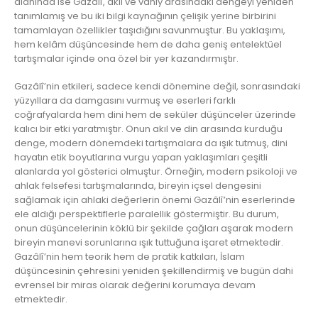
alanında ise Gazâlî, akıl ve vahiy arasındaki dengeyi yeniden
tanımlamış ve bu iki bilgi kaynağının çelişik yerine birbirini
tamamlayan özellikler taşıdığını savunmuştur. Bu yaklaşımı,
hem kelâm düşüncesinde hem de daha geniş entelektüel
tartışmalar içinde ona özel bir yer kazandırmıştır.
Gazâlî’nin etkileri, sadece kendi dönemine değil, sonrasındaki
yüzyıllara da damgasını vurmuş ve eserleri farklı
coğrafyalarda hem dini hem de seküler düşünceler üzerinde
kalıcı bir etki yaratmıştır. Onun akıl ve din arasında kurduğu
denge, modern dönemdeki tartışmalara da ışık tutmuş, dini
hayatın etik boyutlarına vurgu yapan yaklaşımları çeşitli
alanlarda yol gösterici olmuştur. Örneğin, modern psikoloji ve
ahlak felsefesi tartışmalarında, bireyin içsel dengesini
sağlamak için ahlaki değerlerin önemi Gazâlî’nin eserlerinde
ele aldığı perspektiflerle paralellik göstermiştir. Bu durum,
onun düşüncelerinin köklü bir şekilde çağları aşarak modern
bireyin manevi sorunlarına ışık tuttuğuna işaret etmektedir.
Gazâlî’nin hem teorik hem de pratik katkıları, İslam
düşüncesinin çehresini yeniden şekillendirmiş ve bugün dahi
evrensel bir miras olarak değerini korumaya devam
etmektedir.