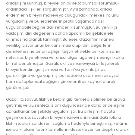
anlaşılışını sunmuş, bireysel ahlak ile toplumsal sorumluluk
arasındaki ilişkileri sorgulamıştır. Aynı zamanda, ahlaki
erdemlerin bireyin manevi yolculuğundaki merkezi rolünü
vurgulamış ve bu erdemlerin pratik yaşamda nasıl
uygulanabileceğine dair rehberlik sunmuştur. Bu yenilikçi
yaklaşım, dini değerlerin daha kapsamılı bir şekilde ele
alınmasına olanak tanımıştır. Bu eser, Gazâlî’nin manevi
yenilikçi vizyonunun bir yansıması olup, dinî değerlerin
derinlemesine bir anlaşılışını teşvik etmekle birlikte, insanın
nefsini terbiye etmesi ve ruhsal olgunluğa erişmesi için köklü
bir rehber olmuştur. Gazâlî, akıl ve maneviyatı birleştirerek
bireyin kendini geliştirmesi ve Tanrı’ya yakınlaşması
gerekliliğine vurgu yapmış, bu nedenle eseri hem bireysel
hem de toplumsal değişim için önemli bir kaynak olarak
görülmüştür.
Gazâlî, tasavvuf, fıkıh ve kelâm gibi temel disiplinleri bir araya
getirmiş ve bu sentezi, İslam düşüncesinde daha önce eşine
az rastlanan bir şekilde uygulamıştır. Bu birleşimi hayata
geçirirken, tasavvufun bireyin manevi arınmasındaki rolünü
fıkıhın toplumsal düzeni sağlama hedefiyle birleştirmiş, kelâmı
ise bu iki alanın teorik temellerini destekleyen bir disiplin olarak