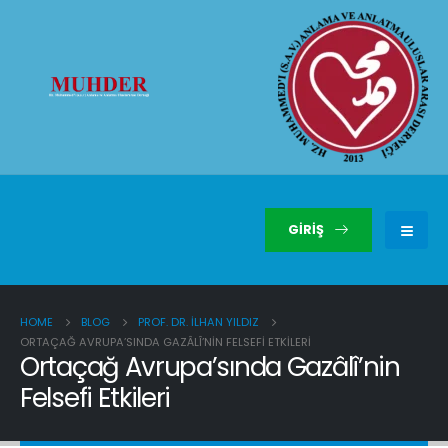
GIRIŞ
HOME
BLOG
PROF. DR. İLHAN YILDIZ
ORTAÇAĞ AVRUPA’SINDA GAZÂLÎ’NIN FELSEFI ETKILERI
Ortaçağ Avrupa’sında Gazâlî’nin
Felsefi Etkileri