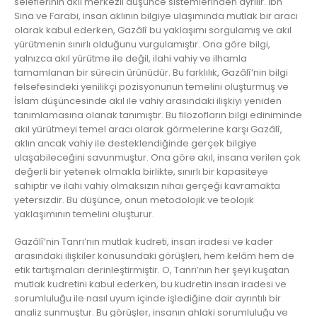
seleflerinin akıl merkezli düşünce sistemlerinden ayrılır. İbn
Sina ve Farabi, insan aklının bilgiye ulaşımında mutlak bir aracı
olarak kabul ederken, Gazâlî bu yaklaşımı sorgulamış ve akıl
yürütmenin sınırlı olduğunu vurgulamıştır. Ona göre bilgi,
yalnızca akıl yürütme ile değil, ilahi vahiy ve ilhamla
tamamlanan bir sürecin ürünüdür. Bu farklılık, Gazâlî’nin bilgi
felsefesindeki yenilikçi pozisyonunun temelini oluşturmuş ve
İslam düşüncesinde akıl ile vahiy arasındaki ilişkiyi yeniden
tanımlamasına olanak tanımıştır. Bu filozofların bilgi ediniminde
akıl yürütmeyi temel aracı olarak görmelerine karşı Gazâlî,
aklın ancak vahiy ile desteklendiğinde gerçek bilgiye
ulaşabileceğini savunmuştur. Ona göre akıl, insana verilen çok
değerli bir yetenek olmakla birlikte, sınırlı bir kapasiteye
sahiptir ve ilahi vahiy olmaksızın nihai gerçeği kavramakta
yetersizdir. Bu düşünce, onun metodolojik ve teolojik
yaklaşımının temelini oluşturur.
Gazâlî’nin Tanrı’nın mutlak kudreti, insan iradesi ve kader
arasındaki ilişkiler konusundaki görüşleri, hem kelâm hem de
etik tartışmaları derinleştirmiştir. O, Tanrı’nın her şeyi kuşatan
mutlak kudretini kabul ederken, bu kudretin insan iradesi ve
sorumluluğu ile nasıl uyum içinde işlediğine dair ayrıntılı bir
analiz sunmuştur. Bu görüşler, insanın ahlaki sorumluluğu ve