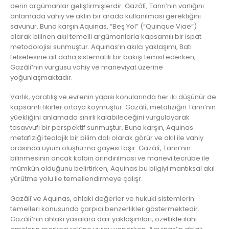
derin argümanlar geliştirmişlerdir. Gazâlî, Tanrı’nın varlığını
anlamada vahiy ve aklın bir arada kullanılması gerektiğini
savunur. Buna karşın Aquinas, “Beş Yol” (“Quinque Viae”)
olarak bilinen akıl temelli argümanlarla kapsamılı bir ispat
metodolojisi sunmuştur. Aquinas’ın akılcı yaklaşımı, Batı
felsefesine ait daha sistematik bir bakışı temsil ederken,
Gazâlî’nin vurgusu vahiy ve maneviyat üzerine
yoğunlaşmaktadır.
Varlık, yaratılış ve evrenin yapısı konularında her iki düşünür de
kapsamlı fikirler ortaya koymuştur. Gazâlî, metafiziğin Tanrı’nın
yüekliğini anlamada sınırlı kalabileceğini vurgulayarak
tasavvufi bir perspektif sunmuştur. Buna karşın, Aquinas
metafiziği teolojik bir bilim dalı olarak görür ve akıl ile vahiy
arasında uyum oluşturma gayesi taşır. Gazâlî, Tanrı’nın
bilinmesinin ancak kalbin arındırılması ve manevi tecrübe ile
mümkün olduğunu belirtirken, Aquinas bu bilgiyi mantıksal akıl
yürütme yolu ile temellendirmeye çalışr.
Gazâlî ve Aquinas, ahlaki değerler ve hukuki sistemlerin
temelleri konusunda çarpıcı benzerlikler göstermektedir.
Gazâlî’nin ahlaki yasalara dair yaklaşımları, özellikle ilahi