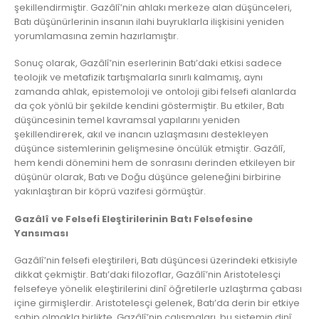
şekillendirmiştir. Gazâlî’nin ahlakı merkeze alan düşünceleri,
Batı düşünürlerinin insanın ilahi buyruklarla ilişkisini yeniden
yorumlamasına zemin hazırlamıştır.
Sonuç olarak, Gazâlî’nin eserlerinin Batı’daki etkisi sadece
teolojik ve metafizik tartışmalarla sınırlı kalmamış, aynı
zamanda ahlak, epistemoloji ve ontoloji gibi felsefi alanlarda
da çok yönlü bir şekilde kendini göstermiştir. Bu etkiler, Batı
düşüncesinin temel kavramsal yapılarını yeniden
şekillendirerek, akıl ve inancın uzlaşmasını destekleyen
düşünce sistemlerinin gelişmesine öncülük etmiştir. Gazâlî,
hem kendi dönemini hem de sonrasını derinden etkileyen bir
düşünür olarak, Batı ve Doğu düşünce geleneğini birbirine
yakınlaştıran bir köprü vazifesi görmüştür.
Gazâlî ve Felsefi Eleştirilerinin Batı Felsefesine
Yansıması
Gazâlî’nin felsefi eleştirileri, Batı düşüncesi üzerindeki etkisiyle
dikkat çekmiştir. Batı’daki filozoflar, Gazâlî’nin Aristotelesçi
felsefeye yönelik eleştirilerini dinî öğretilerle uzlaştırma çabası
içine girmişlerdir. Aristotelesçi gelenek, Batı’da derin bir etkiye
sahip olmakla birlikte, Gazâlî’nin çalışmaları, bu sistemin dinî