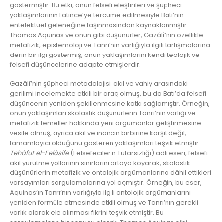
göstermiştir. Bu etki, onun felsefi eleştirileri ve şüpheci
yaklaşımlarının Latince’ye tercüme edilmesiyle Batı’nın
entelektüel geleneğine taşınmasından kaynaklanmıştır.
Thomas Aquinas ve onun gibi düşünürler, Gazâlî’nin özellikle
metafizik, epistemoloji ve Tanrı’nın varlığıyla ilgili tartışmalarına
derin bir ilgi göstermiş, onun yaklaşımlarını kendi teolojik ve
felsefi düşüncelerine adapte etmişlerdir.
Gazâlî’nin şüpheci metodolojisi, akıl ve vahiy arasındaki
gerilimi incelemekte etkili bir araç olmuş, bu da Batı’da felsefi
düşüncenin yeniden şekillenmesine katkı sağlamıştır. Örneğin,
onun yaklaşımları skolastik düşünürlerin Tanrı’nın varlığı ve
metafizik temeller hakkında yeni argümanlar geliştirmesine
vesile olmuş, ayrıca akıl ve inancın birbirine karşıt değil,
tamamlayıcı olduğunu gösteren yaklaşımları teşvik etmiştir.
Tehâfut el-Felâsife
(Felsefecilerin Tutarsızlığı) adlı eseri, felsefi
akıl yürütme yollarının sınırlarını ortaya koyarak, skolastik
düşünürlerin metafizik ve ontolojik argümanlarına dâhil ettikleri
varsayımları sorgulamalarına yol açmıştır. Örneğin, bu eser,
Aquinas’ın Tanrı’nın varlığıyla ilgili ontolojik argümanlarını
yeniden formüle etmesinde etkili olmuş ve Tanrı’nın gerekli
varlık olarak ele alınması fikrini teşvik etmiştir. Bu