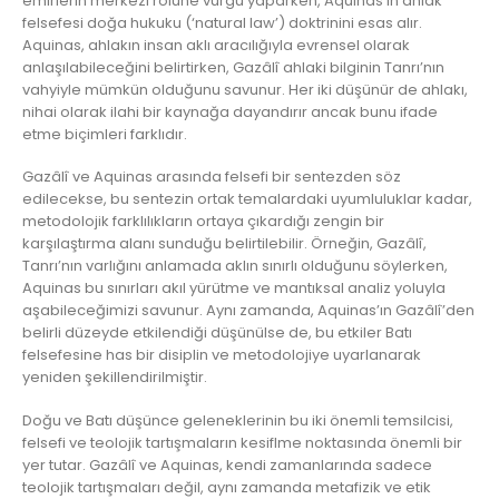
emirlerin merkezi rolüne vurgu yaparken, Aquinas’ın ahlak
felsefesi doğa hukuku (‘natural law’) doktrinini esas alır.
Aquinas, ahlakın insan aklı aracılığıyla evrensel olarak
anlaşılabileceğini belirtirken, Gazâlî ahlaki bilginin Tanrı’nın
vahyiyle mümkün olduğunu savunur. Her iki düşünür de ahlakı,
nihai olarak ilahi bir kaynağa dayandırır ancak bunu ifade
etme biçimleri farklıdır.
Gazâlî ve Aquinas arasında felsefi bir sentezden söz
edilecekse, bu sentezin ortak temalardaki uyumluluklar kadar,
metodolojik farklılıkların ortaya çıkardığı zengin bir
karşılaştırma alanı sunduğu belirtilebilir. Örneğin, Gazâlî,
Tanrı’nın varlığını anlamada aklın sınırlı olduğunu söylerken,
Aquinas bu sınırları akıl yürütme ve mantıksal analiz yoluyla
aşabileceğimizi savunur. Aynı zamanda, Aquinas’ın Gazâlî’den
belirli düzeyde etkilendiği düşünülse de, bu etkiler Batı
felsefesine has bir disiplin ve metodolojiye uyarlanarak
yeniden şekillendirilmiştir.
Doğu ve Batı düşünce geleneklerinin bu iki önemli temsilcisi,
felsefi ve teolojik tartışmaların kesiflme noktasında önemli bir
yer tutar. Gazâlî ve Aquinas, kendi zamanlarında sadece
teolojik tartışmaları değil, aynı zamanda metafizik ve etik