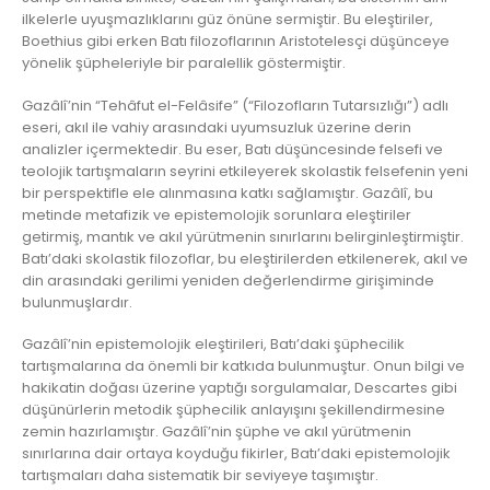
ilkelerle uyuşmazlıklarını güz önüne sermiştir. Bu eleştiriler,
Boethius gibi erken Batı filozoflarının Aristotelesçi düşünceye
yönelik şüpheleriyle bir paralellik göstermiştir.
Gazâlî’nin “Tehâfut el-Felâsife” (“Filozofların Tutarsızlığı”) adlı
eseri, akıl ile vahiy arasındaki uyumsuzluk üzerine derin
analizler içermektedir. Bu eser, Batı düşüncesinde felsefi ve
teolojik tartışmaların seyrini etkileyerek skolastik felsefenin yeni
bir perspektifle ele alınmasına katkı sağlamıştır. Gazâlî, bu
metinde metafizik ve epistemolojik sorunlara eleştiriler
getirmiş, mantık ve akıl yürütmenin sınırlarını belirginleştirmiştir.
Batı’daki skolastik filozoflar, bu eleştirilerden etkilenerek, akıl ve
din arasındaki gerilimi yeniden değerlendirme girişiminde
bulunmuşlardır.
Gazâlî’nin epistemolojik eleştirileri, Batı’daki şüphecilik
tartışmalarına da önemli bir katkıda bulunmuştur. Onun bilgi ve
hakikatin doğası üzerine yaptığı sorgulamalar, Descartes gibi
düşünürlerin metodik şüphecilik anlayışını şekillendirmesine
zemin hazırlamıştır. Gazâlî’nin şüphe ve akıl yürütmenin
sınırlarına dair ortaya koyduğu fikirler, Batı’daki epistemolojik
tartışmaları daha sistematik bir seviyeye taşımıştır.