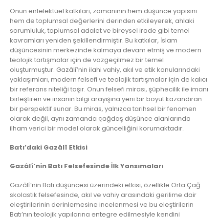
Onun entelektüel katkıları, zamanının hem düşünce yapısını
hem de toplumsal değerlerini derinden etkileyerek, ahlaki
sorumluluk, toplumsal adalet ve bireysel irade gibi temel
kavramları yeniden şekillendirmiştir. Bu katkılar, İslam
düşüncesinin merkezinde kalmaya devam etmiş ve modern
teolojik tartışmalar için de vazgeçilmez bir temel
oluşturmuştur. Gazâlî’nin ilahi vahiy, akıl ve etik konularındaki
yaklaşımları, modern felsefi ve teolojik tartışmalar için de kalıcı
bir referans niteliği taşır. Onun felsefi mirası, şüphecilik ile imanı
birleştiren ve insanın bilgi arayışına yeni bir boyut kazandıran
bir perspektif sunar. Bu miras, yalnızca tarihsel bir fenomen
olarak değil, aynı zamanda çağdaş düşünce alanlarında
ilham verici bir model olarak güncelliğini korumaktadır.
Batı’daki Gazâlî Etkisi
Gazâlî’nin Batı Felsefesinde İlk Yansımaları
Gazâlî’nin Batı düşüncesi üzerindeki etkisi, özellikle Orta Çağ
skolastik felsefesinde, akıl ve vahiy arasındaki gerilime dair
eleştirilerinin derinlemesine incelenmesi ve bu eleştirilerin
Batı’nın teolojik yapılarına entegre edilmesiyle kendini