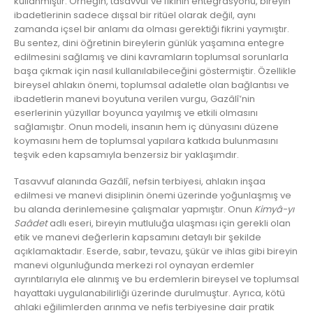
kullanmıştır. Örneğin, tasavvuf ve fıkıhın entegrasyonu, bireyin
ibadetlerinin sadece dışsal bir ritüel olarak değil, aynı
zamanda içsel bir anlamı da olması gerektiği fikrini yaymıştır.
Bu sentez, dini öğretinin bireylerin günlük yaşamına entegre
edilmesini sağlamış ve dini kavramların toplumsal sorunlarla
başa çıkmak için nasıl kullanılabileceğini göstermiştir. Özellikle
bireysel ahlakın önemi, toplumsal adaletle olan bağlantısı ve
ibadetlerin manevi boyutuna verilen vurgu, Gazâlî’nin
eserlerinin yüzyıllar boyunca yayılmış ve etkili olmasını
sağlamıştır. Onun modeli, insanın hem iç dünyasını düzene
koymasını hem de toplumsal yapılara katkıda bulunmasını
teşvik eden kapsamıyla benzersiz bir yaklaşımdır.
Tasavvuf alanında Gazâlî, nefsin terbiyesi, ahlakın inşaa
edilmesi ve manevi disiplinin önemi üzerinde yoğunlaşmış ve
bu alanda derinlemesine çalışmalar yapmıştır. Onun
Kimyâ-yı
Saâdet
adlı eseri, bireyin mutluluğa ulaşması için gerekli olan
etik ve manevi değerlerin kapsamını detaylı bir şekilde
açıklamaktadır. Eserde, sabır, tevazu, şükür ve ihlas gibi bireyin
manevi olgunluğunda merkezi rol oynayan erdemler
ayrıntılarıyla ele alınmış ve bu erdemlerin bireysel ve toplumsal
hayattaki uygulanabilirliği üzerinde durulmuştur. Ayrıca, kötü
ahlaki eğilimlerden arınma ve nefis terbiyesine dair pratik