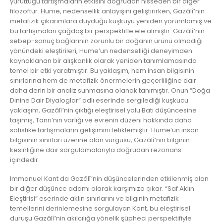
yürüttüğü tartışmaların etkisini doğrudan hisseden bir diğer
filozoftur. Hume, nedensellik anlayışını geliştirirken, Gazâlî’nin
metafizik çıkarımlara duyduğu kuşkuyu yeniden yorumlamış ve
bu tartışmaları çağdaş bir perspektifle ele almıştır. Gazâlî’nin
sebep-sonuç bağlarının zorunlu bir doğanın ürünü olmadığı
yönündeki eleştirileri, Hume’un nedenselliği deneyimden
kaynaklanan bir alışkanlık olarak yeniden tanımlamasında
temel bir etki yaratmıştır. Bu yaklaşım, hem insan bilgisinin
sınırlarına hem de metafizik önermelerin geçerliliğine dair
daha derin bir analiz sunmasına olanak tanımıştır. Onun “Doğa
Dinine Dair Diyaloglar” adlı eserinde sergilediği kuşkucu
yaklaşım, Gazâlî’nin çıktığı eleştirisel yolu Batı düşüncesine
taşımış, Tanrı’nın varlığı ve evrenin düzeni hakkında daha
sofistike tartışmaların gelişimini tetiklemiştir. Hume’un insan
bilgisinin sınırları üzerine olan vurgusu, Gazâlî’nin bilginin
kesinliğine dair sorgulamalarıyla doğrudan rezonans
içindedir.
Immanuel Kant da Gazâlî’nin düşüncelerinden etkilenmiş olan
bir diğer düşünce adamı olarak karşımıza çıkar. “Saf Aklın
Eleştirisi” eserinde aklın sınırlarını ve bilginin metafizik
temellerini derinlemesine sorgulayan Kant, bu eleştirisel
duruşu Gazâlî’nin akılcılığa yönelik şüpheci perspektifiyle