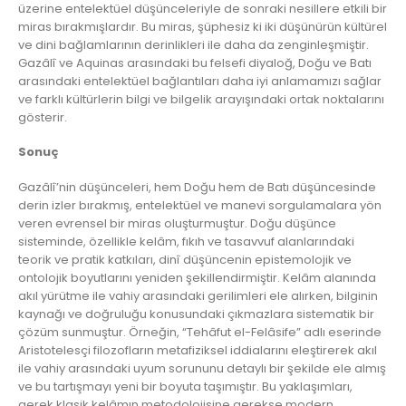
üzerine entelektüel düşünceleriyle de sonraki nesillere etkili bir
miras bırakmışlardır. Bu miras, şüphesiz ki iki düşünürün kültürel
ve dini bağlamlarının derinlikleri ile daha da zenginleşmiştir.
Gazâlî ve Aquinas arasındaki bu felsefi diyaloğ, Doğu ve Batı
arasındaki entelektüel bağlantıları daha iyi anlamamızı sağlar
ve farklı kültürlerin bilgi ve bilgelik arayışındaki ortak noktalarını
gösterir.
Sonuç
Gazâlî’nin düşünceleri, hem Doğu hem de Batı düşüncesinde
derin izler bırakmış, entelektüel ve manevi sorgulamalara yön
veren evrensel bir miras oluşturmuştur. Doğu düşünce
sisteminde, özellikle kelâm, fıkıh ve tasavvuf alanlarındaki
teorik ve pratik katkıları, dinî düşüncenin epistemolojik ve
ontolojik boyutlarını yeniden şekillendirmiştir. Kelâm alanında
akıl yürütme ile vahiy arasındaki gerilimleri ele alırken, bilginin
kaynağı ve doğruluğu konusundaki çıkmazlara sistematik bir
çözüm sunmuştur. Örneğin, “Tehâfut el-Felâsife” adlı eserinde
Aristotelesçi filozofların metafiziksel iddialarını eleştirerek akıl
ile vahiy arasındaki uyum sorununu detaylı bir şekilde ele almış
ve bu tartışmayı yeni bir boyuta taşımıştır. Bu yaklaşımları,
gerek klasik kelâmın metodolojisine gerekse modern