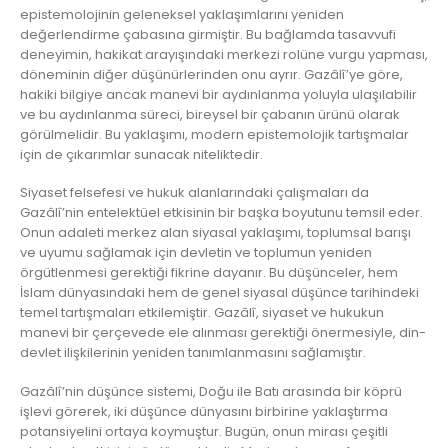
epistemolojinin geleneksel yaklaşımlarını yeniden
değerlendirme çabasına girmiştir. Bu bağlamda tasavvufi
deneyimin, hakikat arayışındaki merkezi rolüne vurgu yapması,
döneminin diğer düşünürlerinden onu ayrır. Gazâlî’ye göre,
hakiki bilgiye ancak manevi bir aydınlanma yoluyla ulaşılabilir
ve bu aydınlanma süreci, bireysel bir çabanın ürünü olarak
görülmelidir. Bu yaklaşımı, modern epistemolojik tartışmalar
için de çıkarımlar sunacak niteliktedir.
Siyaset felsefesi ve hukuk alanlarındaki çalışmaları da
Gazâlî’nin entelektüel etkisinin bir başka boyutunu temsil eder.
Onun adaleti merkez alan siyasal yaklaşımı, toplumsal barışı
ve uyumu sağlamak için devletin ve toplumun yeniden
örgütlenmesi gerektiği fikrine dayanır. Bu düşünceler, hem
İslam dünyasındaki hem de genel siyasal düşünce tarihindeki
temel tartışmaları etkilemiştir. Gazâlî, siyaset ve hukukun
manevi bir çerçevede ele alınması gerektiği önermesiyle, din-
devlet ilişkilerinin yeniden tanımlanmasını sağlamıştır.
Gazâlî’nin düşünce sistemi, Doğu ile Batı arasında bir köprü
işlevi görerek, iki düşünce dünyasını birbirine yaklaştırma
potansiyelini ortaya koymuştur. Bugün, onun mirası çeşitli