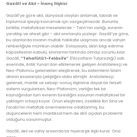
Gazâlî ve Akıl – İnanç İlişkisi
Gazâlî’ye göre akıl, dünyasal olayları anlamak, tabiatı ve
toplumsal işleyişi kavramak için vazgeçilmezdir. Bununla
birlikte, metafiziksel meselelerde – Tanrı’nın varlığı, evrenin
yaratılışı ve ahiret gibi – akıl sınırlarıyla yüzleşir. Gazâlî’ye göre,
bu alanlarda insanın mutlak hakikate ulaşması ancak vahyin
rehberliğiyle mümkün olabilir. Dolayısıyla, aklın bilgi edinme
kapasitesinin kabulü, sınırlarının farkında olmayı zorunlu kılar.
Gazâlî,
“Tehafütü’l-Felâsife”
(Filozofların Tutarsızlığı) adlı
eserinde, Antik Yunan’dan etkilenerek gelişen Aristotelesçi ve
Neo-Platoncu gelenekleri eleştirerek, bu sistemlerin İslam
dininin esaslarıyla çeliştiğini iddia etmiştir. Aristotelesçi
gelenek, mantık ve sebep-sonuç ilişkisine dayalı bir felsefi
sistemi vurgularken; Neo-Platonizm, varlığın tek bir
kaynağından tüm evrenin türediğini savunan metafiziksel bir
yaklaşım ortaya koyar. Onun eleştirileri, özellikle İbn Sina ve
Farabi’nin metafizik önermelerine odaklanmış, bu
düşüncelerin hem mantıksal hem de dinî açıdan problemli
olduğunu savunmuştur.
Gazâlî, akıl ve vahiy arasında bir hiyerarşik ilişki kurar. Ona