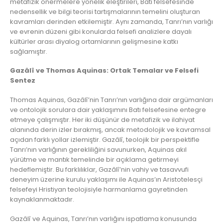
metafizik önermelere yönelik eleştirileri, Batı felsefesinde
nedensellik ve bilgi teorisi tartışmalarının temelini oluşturan
kavramları derinden etkilemiştir. Aynı zamanda, Tanrı’nın varlığı
ve evrenin düzeni gibi konularda felsefi analizlere dayalı
kültürler arası diyalog ortamlarının gelişmesine katkı
sağlamıştır.
Gazâlî ve Thomas Aquinas: Ortak Temalar ve Felsefi
Sentez
Thomas Aquinas, Gazâlî’nin Tanrı’nın varlığına dair argümanları
ve ontolojik sorulara dair yaklaşımını Batı felsefesine entegre
etmeye çalışmıştır. Her iki düşünür de metafizik ve ilahiyat
alanında derin izler bırakmış, ancak metodolojik ve kavramsal
açıdan farklı yollar izlemiştir. Gazâlî, teolojik bir perspektifle
Tanrı’nın varlığının gerekliliğini savunurken, Aquinas akıl
yürütme ve mantık temelinde bir açıklama getirmeyi
hedeflemiştir. Bu farklılıklar, Gazâlî’nin vahiy ve tasavvufi
deneyim üzerine kurulu yaklaşımı ile Aquinas’ın Aristotelesçi
felsefeyi Hristiyan teolojisiyle harmanlama gayretinden
kaynaklanmaktadır.
Gazâlî ve Aquinas, Tanrı’nın varlığını ispatlama konusunda