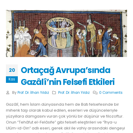
Ortaçağ Avrupa’sında
20
Gazâlî’nin Felsefi Etkileri
Kas
By
Prof. Dr. İlhan Yıldız
Prof. Dr. İlhan Yıldız
0 Comments
Gazâlî, hem İslam dünyasında hem de Batı felsefesinde bir
mihenk taşı olarak kabul edilen, eserleri ve düşünceleriyle
yüzyıllara damgasını vuran çok yönlü bir düşünür ve filozoftur.
Onun “Tehâfut el-Felâsife” gibi felsefi eleştirileri ve “İhya-u
Ulûm-id-Din” adlı eseri, gerek akıl ile vahiy arasındaki dengeyi