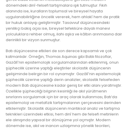
dönemdeki dinî-felsefi tartışmalara ışık tutmuştur. Fıkıh
alanında ise, kuralların toplumsal ve bireysel hayata
uygulanabilirliğine öncelik vererek, hem ahlakî hem de pratik
bir hukuk anlayışı geliştirmiştir. Tasavvuf düşüncesindeki
yenilikçi bakış açısı ise, bireysel tefekküre dayalı manevi
yolculuklara rehber olmuş, ilahi aşka ve kâlbin arınmasına dair
derinlikli bir vizyon sunmuştur.
Batı düşüncesine etkileri de son derece kapsamılı ve çok
katmanlıdır. Örneğin, Thomas Aquinas gibi Batılı filozoflar,
Gazâlî’nin epistemolojik sorgulamalarından etkilenmiş, onun
şüphecilik üzerine yaptığı eleştiriler skolastik düşüncenin
gelişiminde belirgin bir rol oynamıştır. Gazâlî’nin epistemolojik
şüphecilik üzerine yaptığı derin analizler, skolastik felsefeden
modern Batı düşüncesine kadar geniş bir etki alanı yaratmıştır.
Özellikle şüpheciliği bilginin kesinliği ile akıl yürütmenin
sınırlarını sorgulamak için bir araç olarak kullanması, Batı’da
epistemoloji ve metafizik tartışmalarının çerçevesini derinden
etkilemiştir. Skolastik düşüncenin mantıksal analiz ve tartışma
teknikleri üzerindeki etkisi, hem dinî hem de felsefi metinlerin
ele alınışında yapısal bir dönüşüme yol açmıştır. Modern
dönemde ise, akıl ve inancın uzlaşımına yönelik teorileri,