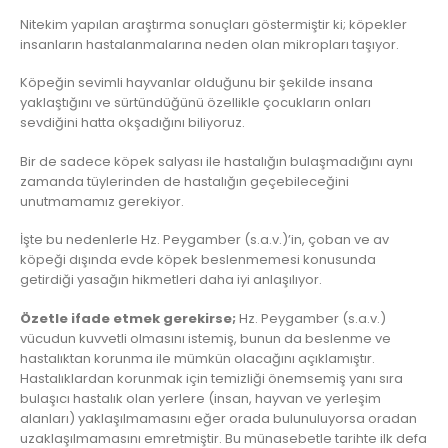
Nitekim yapılan araştırma sonuçları göstermiştir ki; köpekler
insanların hastalanmalarına neden olan mikropları taşıyor.
Köpeğin sevimli hayvanlar olduğunu bir şekilde insana
yaklaştığını ve sürtündüğünü özellikle çocukların onları
sevdiğini hatta okşadığını biliyoruz.
Bir de sadece köpek salyası ile hastalığın bulaşmadığını aynı
zamanda tüylerinden de hastalığın geçebileceğini
unutmamamız gerekiyor.
İşte bu nedenlerle Hz. Peygamber (s.a.v.)’in, çoban ve av
köpeği dışında evde köpek beslenmemesi konusunda
getirdiği yasağın hikmetleri daha iyi anlaşılıyor.
Özetle ifade etmek gerekirse;
Hz. Peygamber (s.a.v.)
vücudun kuvvetli olmasını istemiş, bunun da beslenme ve
hastalıktan korunma ile mümkün olacağını açıklamıştır.
Hastalıklardan korunmak için temizliği önemsemiş yanı sıra
bulaşıcı hastalık olan yerlere (insan, hayvan ve yerleşim
alanları) yaklaşılmamasını eğer orada bulunuluyorsa oradan
uzaklaşılmamasını emretmiştir. Bu münasebetle tarihte ilk defa