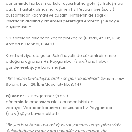
döneminde herkesin korkulu rüyası haline gelmişti. Bulaşması
güç bir hastalık olmasına rağmen Hz. Peygamber (s.a.v.)
cüzzamlıdan kaçmayı ve cüzamlı kimsenin de sağlıklı
insanların arasına girmemesi gerektiğini emretmiş ve şöyle
buyurmuştur:
“Cüzamlıdan aslandan kaçar gibi kaçın” (Buhari, et-Tıb, B.19;
Ahmed b. Hanbel, II, 443)
Kendisini ziyarete gelen Sakif heyetinde cüzamlı bir kimse
olduğunu öğrenen Hz. Peygamber (s.a.v.) ona haber
göndererek şöyle buyurmuştur:
“
Biz seninle bey’atleştik, artık sen geri dönebilirsin
” (Müslim, es-
Selam, had. 126; İbni Mace, et-Tıb, B.44)
b) Veba:
Hz. Peygamber (s.a.v.)
döneminde amansız hastalıklarından birisi de
vebaydı. Vebadan korunma konusunda Hz. Peygamber
(s.a.v.) şöyle buyurmaktadır:
“
Bir yerde vebanın bulunduğunu duyarsanız oraya gitmeyiniz.
Bulunduğunuz yerde veba hastalığı varsa oradan da