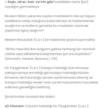
– Dışkı, idrar, kan ve irin gibi
maddeleri necis (pis)
saydığını görmekteyiz.
Modern tıbbın yukarıda sayılan maddelerin mikrop taşıyıcı
özelliklere sahip olduğunu kabul etmesi ve hastanelerde
araştırma ve testlerin genelde bu maddeler üzerinde
yapılması ilginç değil mi?
Nitekim Resulullah (s.a.v.) bir hadisinde şöyle buyurmakta:
“
Biriniz mescitte iken balgamı gelirse herhangi bir müminin
cildine veya elbisesine bulaşmaması için onu kaybetsin.
”
(Ahmed b. Hanbel, Müsned, I, 179)
Hz. Peygamber (s.a.v.) bulaşıcı hastalığı olan kimseye
yaklaşmamayı emrettiği gibi bulaşıcı hastalığa tutulan
kimsenin de bulunduğu yerden ayrılmamasını istemiş ve
bulaşıcı hastalığa neden olan zararlı hayvanlarla mücadele
edilmesi gerektiğini belirtmiş.
Şimdi bunları sırasıyla ele alalım:
a) Cüzzam:
Cüzzam hastalığı Hz. Peygamber (s.a.v.)