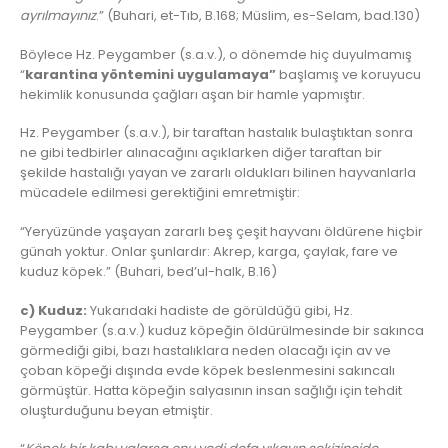
ayrılmayınız
.” (Buhari, et-Tıb, B.168; Müslim, es-Selam, bad.130)
Böylece Hz. Peygamber (s.a.v.), o dönemde hiç duyulmamış
“
karantina yöntemini uygulamaya”
başlamış ve koruyucu
hekimlik konusunda çağları aşan bir hamle yapmıştır.
Hz. Peygamber (s.a.v.), bir taraftan hastalık bulaştıktan sonra
ne gibi tedbirler alınacağını açıklarken diğer taraftan bir
şekilde hastalığı yayan ve zararlı oldukları bilinen hayvanlarla
mücadele edilmesi gerektiğini emretmiştir:
“Yeryüzünde yaşayan zararlı beş çeşit hayvanı öldürene hiçbir
günah yoktur. Onlar şunlardır: Akrep, karga, çaylak, fare ve
kuduz köpek.” (Buhari, bed’ul-halk, B.16)
c) Kuduz:
Yukarıdaki hadiste de görüldüğü gibi, Hz.
Peygamber (s.a.v.) kuduz köpeğin öldürülmesinde bir sakınca
görmediği gibi, bazı hastalıklara neden olacağı için av ve
çoban köpeği dışında evde köpek beslenmesini sakıncalı
görmüştür. Hatta köpeğin salyasının insan sağlığı için tehdit
oluşturduğunu beyan etmiştir.