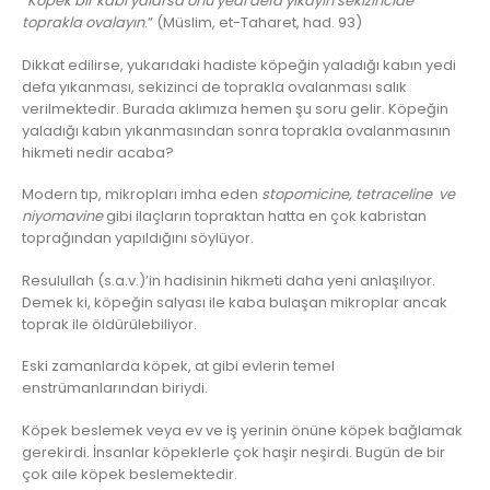
“
Köpek bir kabı yalarsa onu yedi defa yıkayın sekizincide
toprakla ovalayın
.” (Müslim, et-Taharet, had. 93)
Dikkat edilirse, yukarıdaki hadiste köpeğin yaladığı kabın yedi
defa yıkanması, sekizinci de toprakla ovalanması salık
verilmektedir. Burada aklımıza hemen şu soru gelir. Köpeğin
yaladığı kabın yıkanmasından sonra toprakla ovalanmasının
hikmeti nedir acaba?
Modern tıp, mikropları imha eden
stopomicine, tetraceline ve
niyomavine
gibi ilaçların topraktan hatta en çok kabristan
toprağından yapıldığını söylüyor.
Resulullah (s.a.v.)’in hadisinin hikmeti daha yeni anlaşılıyor.
Demek ki, köpeğin salyası ile kaba bulaşan mikroplar ancak
toprak ile öldürülebiliyor.
Eski zamanlarda köpek, at gibi evlerin temel
enstrümanlarından biriydi.
Köpek beslemek veya ev ve iş yerinin önüne köpek bağlamak
gerekirdi. İnsanlar köpeklerle çok haşir neşirdi. Bugün de bir
çok aile köpek beslemektedir.