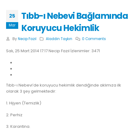
Tıbb-ı Nebevi Bağlamında
25
Koruyucu Hekimlik
Mar
By
Necip Fazıl
Aladdin Taşkın
0 Comments
Salı, 25 Mart 2014 17:17 Necip Fazıl İzlenimler: 3471
Tıbb-ı Nebevi’de koruyucu hekimlik dendiğinde aklımıza ilk
olarak 3 şey gelmektedir:
1. Hijyen (Temizlik)
2. Perhiz
3. Karantina.