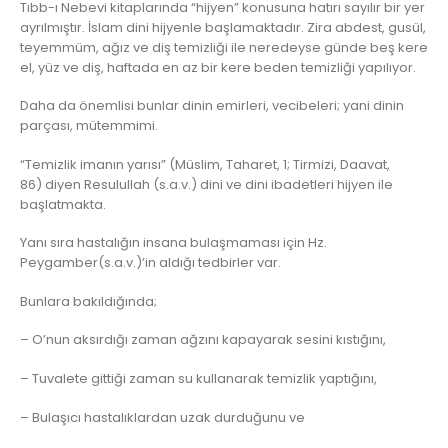
Tıbb-ı Nebevi kitaplarında “hijyen” konusuna hatırı sayılır bir yer
ayrılmıştır. İslam dini hijyenle başlamaktadır. Zira abdest, gusül,
teyemmüm, ağız ve diş temizliği ile neredeyse günde beş kere
el, yüz ve diş, haftada en az bir kere beden temizliği yapılıyor.
Daha da önemlisi bunlar dinin emirleri, vecibeleri; yani dinin
parçası, mütemmimi.
“Temizlik imanın yarısı” (Müslim, Taharet, 1; Tirmizi, Daavat,
86) diyen Resulullah (s.a.v.) dini ve dini ibadetleri hijyen ile
başlatmakta.
Yanı sıra hastalığın insana bulaşmaması için Hz.
Peygamber(s.a.v.)’in aldığı tedbirler var.
Bunlara bakıldığında;
– O’nun aksırdığı zaman ağzını kapayarak sesini kıstığını,
– Tuvalete gittiği zaman su kullanarak temizlik yaptığını,
– Bulaşıcı hastalıklardan uzak durduğunu ve