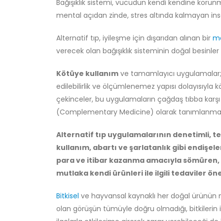
Bağışıklık sistemi, vücudun kendi kendine korunm
mental açıdan zinde, stres altında kalmayan insa
Alternatif tıp, iyileşme için dışarıdan alınan bir
m
verecek olan bağışıklık sisteminin doğal besinler
Kötüye kullanım
ve tamamlayıcı uygulamalar; A
edilebilirlik ve ölçümlenemez yapısı dolayısıyla 
çekinceler, bu uygulamaların çağdaş tıbba karşı b
(Complementary Medicine) olarak tanımlanması v
Alternatif tıp uygulamalarının denetimli, tes
kullanım, abartı ve şarlatanlık gibi endişe
para ve itibar kazanma amacıyla sömüren, ki
mutlaka kendi ürünleri ile ilgili tedaviler ö
Bitkisel
ve hayvansal kaynaklı her doğal ürünün m
olan görüşün tümüyle doğru olmadığı, bitkilerin 