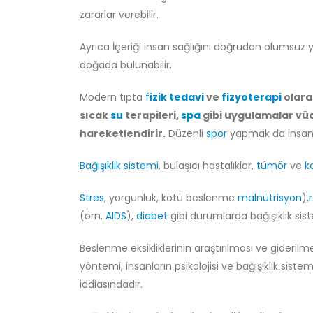
zararlar verebilir.
Ayrıca İçeriği insan sağlığını doğrudan olumsuz
doğada bulunabilir.
Modern tıpta
f
izik tedavi
ve
fizyoterapi
olara
sıcak
su
terapileri,
spa
gibi uygulamalar vücu
hareketlendirir.
Düzenli
spor
yapmak da insan 
Bağışıklık sistemi
, bulaşıcı hastalıklar,
tümör
ve
k
Stres
, yorgunluk, kötü beslenme
malnütrisyon
),
(örn.
AIDS
),
diabet
gibi durumlarda bağışıklık sist
Beslenme eksikliklerinin araştırılması ve giderilmes
yöntemi, insanların psikolojisi ve bağışıklık sis
iddiasındadır.