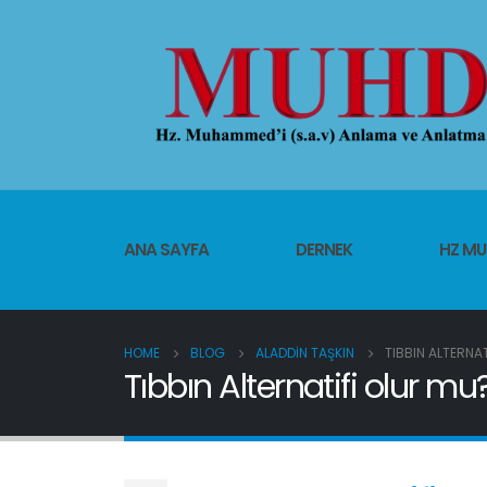
ANA SAYFA
DERNEK
HZ M
HOME
BLOG
ALADDIN TAŞKIN
TIBBIN ALTERNA
Tıbbın Alternatifi olur mu