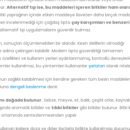
par.
Alternatif tıp ise, bu maddeleri içeren bitkiler ham olar
bitki yaprağının içinde etken maddeye ilaveten daha birçok mad
ileri incelenmediği için çağdaş tıpta
çay karışımları ve benzeri
alternatif tıp uygulamalarını güvenilir bulmaz.
, sonuçları ölçümlenebilen bir alandır. Kesin delillerin olmadığı
dına çekingen kalabilir. Modern tıpta güvenilirliği tamamen
 özellikleri ve kullanım yerleri aydınlanmamış, kontrollü deneylerl
temler kullanılmaz, bu yöntemleri kullananlar
şarlatan
olarak nitelen
unun sağlıklı kalabilmesi için kendine gereken tüm besin maddeler
 Buna
dengeli beslenme
denir.
mı doğada bulunur.
Sebze, meyve, et, balık, çeşitli otlar, kaynak 
şında aromatik bitkiler ve
tıbbi bitkiler
gibi bitkiler bulunur. Bitki 
var ortamında sentezlenmesinden yapılır.
ullanan kişilere doza ve diğer ilaçlarla birlikte kullanılması duru