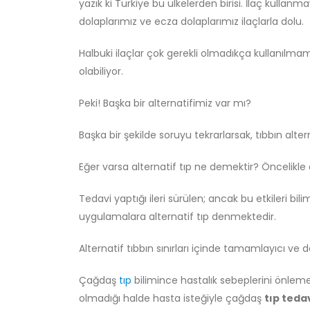
yazık ki Türkiye bu ülkelerden birisi. İlaç kullanm
Felsefi Manifesto
dolaplarımız ve ecza dolaplarımız ilaçlarla dolu.
Ağustos 6, 2026
Halbuki ilaçlar çok gerekli olmadıkça kullanılmam
Gölge Devlet
olabiliyor.
Temmuz 11, 2026
Peki! Başka bir alternatifimiz var mı?
Bir’den Taşan Evren:
Başka bir şekilde soruyu tekrarlarsak, tıbbın alter
Plotinus’un Gölgesi Haşhaşi/
İsmailî Düşüncede Nereye
Kadar Uzanır?
Eğer varsa alternatif tıp ne demektir? Öncelikle
Temmuz 8, 2026
Tedavi yaptığı ileri sürülen; ancak bu etkileri b
uygulamalara alternatif tıp denmektedir.
Alternatif tıbbın sınırları içinde tamamlayıcı ve de
Çağdaş
tıp
bilimince hastalık sebeplerini önlem
olmadığı halde hasta isteğiyle çağdaş
tıp teda