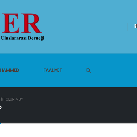
UHAMMED
FAALIYET
TIFI OLUR MU?
?