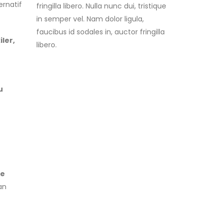
fringilla libero. Nulla nunc dui, tristique
ernatif
in semper vel. Nam dolor ligula,
faucibus id sodales in, auctor fringilla
iler,
libero.
u
ne
an