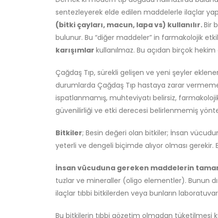
sentezleyerek elde edilen maddelerle ilaçlar ya
(bitki çayları, macun, lapa vs) kullanılır.
Bir 
bulunur. Bu “diğer maddeler” in farmakolojik etk
karışımlar
kullanılmaz. Bu açıdan birçok hekim 
Çağdaş Tıp, sürekli gelişen ve yeni şeyler eklenen
durumlarda Çağdaş Tıp hastaya zarar vermeme a
ispatlanmamış, muhteviyatı belirsiz, farmakolojik
güvenilirliği ve etki derecesi belirlenmemiş yön
Bitkiler
; Besin değeri olan bitkiler; İnsan vücud
yeterli ve dengeli biçimde alıyor olması gerekir.
İnsan vücuduna gereken maddelerin tama
tuzlar ve mineraller (oligo elementler). Bunun dı
ilaçlar tıbbi bitkilerden veya bunların laboratu
Bu bitkilerin tıbbi gözetim olmadan tüketilmesi k