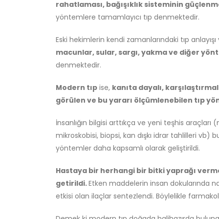
rahatlaması, bağışıklık sisteminin güçlenme
yöntemlere tamamlayıcı tıp denmektedir.
Eski hekimlerin kendi zamanlarındaki tıp anlayışı
macunlar, sular, sargı, yakma ve diğer yön
denmektedir.
Modern tıp
ise,
kanıta dayalı, karşılaştırma
görülen ve bu yararı ölçümlenebilen tıp yö
İnsanlığın bilgisi arttıkça ve yeni teşhis araçla
mikroskobisi, biopsi, kan dışkı idrar tahlilleri vb
yöntemler daha kapsamlı olarak geliştirildi.
Hastaya bir herhangi bir bitki yaprağı verm
getirildi.
Etken maddelerin insan dokularında nası
etkisi olan ilaçlar sentezlendi. Böylelikle farmakol
Demek ki modern tıp doğada halihazırda buluna