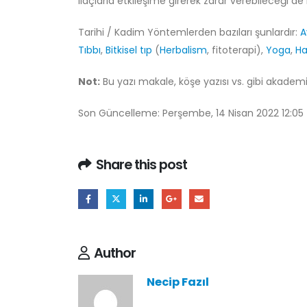
ilaçlarla etkileşime girerek zarar verebileceği de 
Tarihi / Kadim Yöntemlerden bazıları şunlardır:
A
Tıbbı
,
Bitkisel tıp
(
Herbalism
, fitoterapi),
Yoga
,
H
Not:
Bu yazı makale, köşe yazısı vs. gibi akademik
Son Güncelleme: Perşembe, 14 Nisan 2022 12:05
Share this post
Author
Necip Fazıl