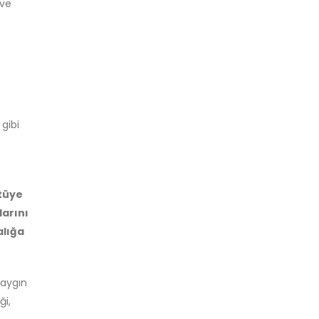
 ve
 gibi
ötüye
larını
alığa
yaygın
ği,