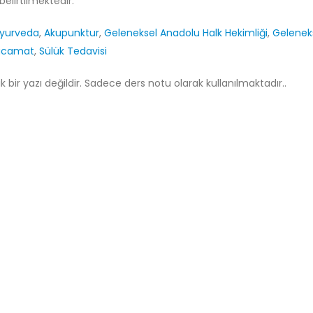
belirtilmektedir.
yurveda
,
Akupunktur
,
Geleneksel Anadolu Halk Hekimliği
,
Gelenek
acamat
,
Sülük Tedavisi
 bir yazı değildir. Sadece ders notu olarak kullanılmaktadır..