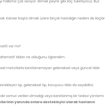
ayı halkımız çok seviyor. Ekmek peynir gibi ilaç tüketiyoruz. Buz
Kutsala Saygı, Hürriyetin
Felsefi Manifesto
Düşmanı Değildir
Ağustos 6, 2026
Temmuz 2, 2026
alı. Kanser başta olmak üzere birçok hastalığın nedeni de ilaçlar
Gölge Devlet
Kışladan Yükselen
Temmuz 11, 2026
Kur’anTilaveti: Bir Milletin
Hafızasına Düşen Not
Haziran 28, 2026
Bir’den Taşan Evren
natifi var mı?
Plotinus’un Gölges
Türkiye Neden Futbolcu
İsmailî Düşüncede
Yetiştiremiyor?
Kadar Uzanır?
 alternatif tıbbın ne olduğunu öğrenelim.
Haziran 28, 2026
Temmuz 8, 2026
ilimsel metotlarla kanıtlanamayan geleneksel veya güncel tıbbi
stekleyici tıp, geleneksel tıp, koruyucu tıbbı da sayabiliriz.
ede somut verileri olmadığı veya kanıtlanmış bir tedavi yöntemi
vilerinin yanında onlara destekleyici olarak hastanın