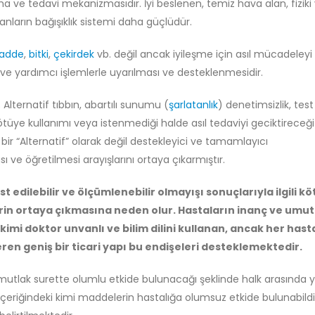
a ve tedavi mekanizmasıdır. İyi beslenen, temiz hava alan, fiziki
nların bağışıklık sistemi daha güçlüdür.
adde
,
bitki
,
çekirdek
vb. değil ancak iyileşme için asıl mücadeleyi
 ve yardımcı işlemlerle uyarılması ve desteklenmesidir.
lternatif tıbbın, abartılı sunumu (
şarlatanlık
) denetimsizlik, test
kötüye kullanımı veya istenmediği halde asıl tedaviyi geciktireceği
ir “Alternatif” olarak değil destekleyici ve tamamlayıcı
e öğretilmesi arayışlarını ortaya çıkarmıştır.
t edilebilir ve ölçümlenebilir olmayışı sonuçlarıyla ilgili k
lerin ortaya çıkmasına neden olur. Hastaların inanç ve umut
mi doktor unvanlı ve bilim dilini kullanan, ancak her hast
neren geniş bir ticari yapı bu endişeleri desteklemektedir.
utlak surette olumlu etkide bulunacağı şeklinde halk arasında 
içeriğindeki kimi maddelerin hastalığa olumsuz etkide bulunabildi