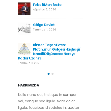
Kutsala Saygı, Hürriyetin
Felsefi
Düşmanı Değildir
Ağustos 
Temmuz 2, 2026
Gölge D
Kışladan Yükselen
Temmuz 1
Kur’anTilaveti: Bir Milletin
Hafızasına Düşen Not
Haziran 28, 2026
:
Bir’den 
i Haşhaşi/
Plotinu
Türkiye Neden Futbolcu
 Nereye
İsmailî
Yetiştiremiyor?
Kadar Uzanır?
Haziran 28, 2026
Temmuz 8, 2026
HAKKIMIZDA
Nulla nunc dui, tristique in semper
vel, congue sed ligula. Nam dolor
ligula, faucibus id sodales in, auctor