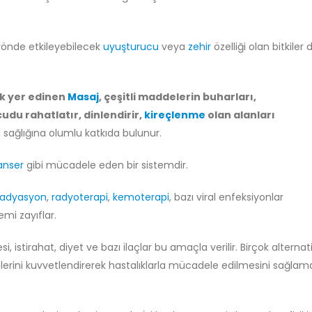
 yönde etkileyebilecek
uyuşturucu
veya
zehir
özelliği olan bitkiler 
k yer edinen
Masaj
, çeşitli maddelerin buharları,
du rahatlatır, dinlendirir,
kireçlenme
olan alanları
sağlığına olumlu katkıda bulunur.
anser
gibi mücadele eden bir sistemdir.
radyasyon
,
radyoterapi
,
kemoterapi
, bazı viral enfeksiyonlar
emi zayıflar.
i, istirahat, diyet ve bazı ilaçlar bu amaçla verilir. Birçok alternati
temlerini kuvvetlendirerek hastalıklarla mücadele edilmesini sağlam