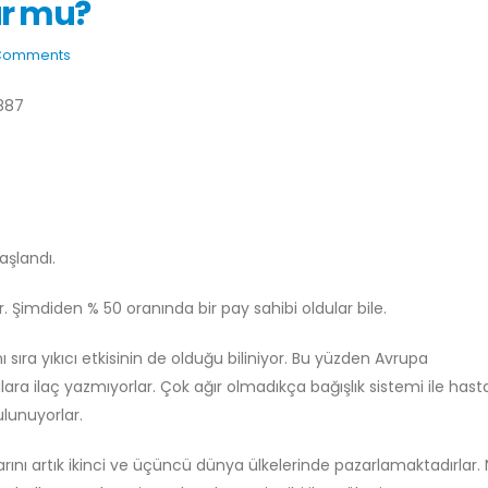
lur mu?
Comments
3887
aşlandı.
r. Şimdiden % 50 oranında bir pay sahibi oldular bile.
nı sıra yıkıcı etkisinin de olduğu biliniyor. Bu yüzden Avrupa
ra ilaç yazmıyorlar. Çok ağır olmadıkça bağışlık sistemi ile hasta
lunuyorlar.
arını artık ikinci ve üçüncü dünya ülkelerinde pazarlamaktadırlar.