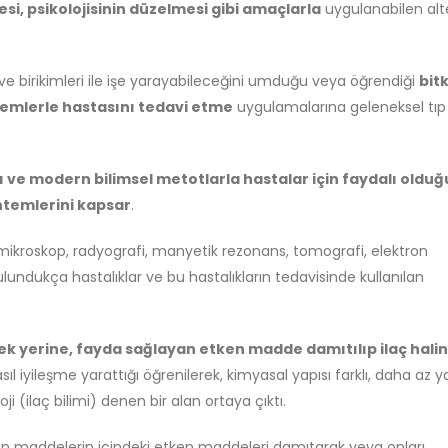
si, psikolojisinin düzelmesi gibi amaçlarla
uygulanabilen alt
 ve birikimleri ile işe yarayabileceğini umduğu veya öğrendiği
bitk
temlerle hastasını tedavi etme
uygulamalarına geleneksel tıp
lı ve modern bilimsel metotlarla hastalar için faydalı olduğ
ntemlerini kapsar
.
rı (mikroskop, radyografi, manyetik rezonans, tomografi, elektron
) bulundukça hastalıklar ve bu hastalıkların tedavisinde kullanılan
ek yerine, fayda sağlayan etken madde damıtılıp ilaç hali
l iyileşme yarattığı öğrenilerek, kimyasal yapısı farklı, daha az y
oji (ilaç bilimi) denen bir alan ortaya çıktı.
n maddelerin içindeki etken maddeleri damıtarak veya onları