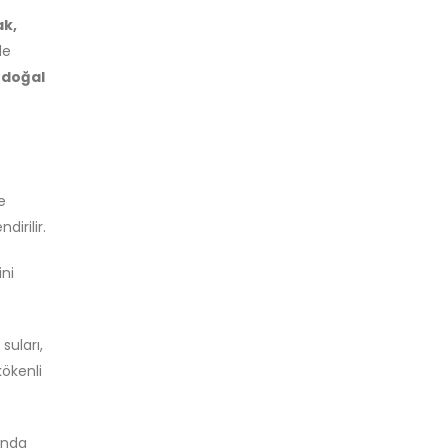
ak,
de
 doğal
e
dirilir.
ini
suları,
kökenli
munda