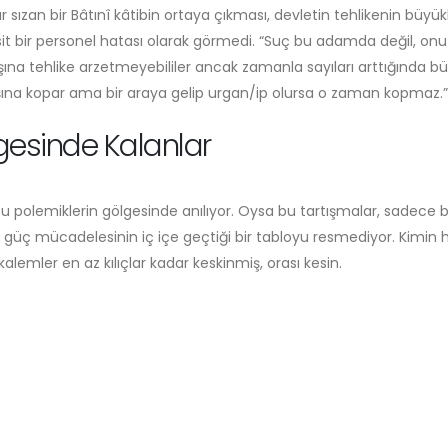
r sızan bir Bâtınî kâtibin ortaya çıkması, devletin tehlikenin büyü
asit bir personel hatası olarak görmedi. “Suç bu adamda değil, on
aşına tehlike arzetmeyebililer ancak zamanla sayıları arttığında b
 başına kopar ama bir araya gelip urgan/ip olursa o zaman kopmaz.”
gesinde Kalanlar
bu polemiklerin gölgesinde anılıyor. Oysa bu tartışmalar, sadece b
e güç mücadelesinin iç içe geçtiği bir tabloyu resmediyor. Kimin h
emler en az kılıçlar kadar keskinmiş, orası kesin.