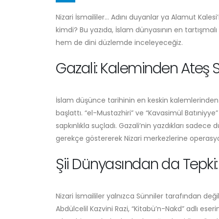
Felsefi Manifesto
Nizari İsmaililer… Adını duyanlar ya Alamut Kalesi’
Ağustos 6, 2026
kimdi? Bu yazıda, İslam dünyasının en tartışmalı g
hem de dini düzlemde inceleyeceğiz.
Gölge Devlet
Temmuz 11, 2026
Gazali: Kaleminden Ateş 
Bir’den Taşan Evren:
Plotinus’un Gölgesi Haşhaşi/
İslam düşünce tarihinin en keskin kalemlerinden bi
İsmailî Düşüncede Nereye
başlattı. “el-Mustazhiri” ve “Kavasimül Batıniyye
Kadar Uzanır?
Temmuz 8, 2026
sapkınlıkla suçladı. Gazali’nin yazdıkları sadec
gerekçe göstererek Nizari merkezlerine operasyo
Şii Dünyasından da Tepki: K
Nizari İsmaililer yalnızca Sünniler tarafından değil,
Abdülcelil Kazvini Razi, “Kitabü’n-Nakd” adlı eseri