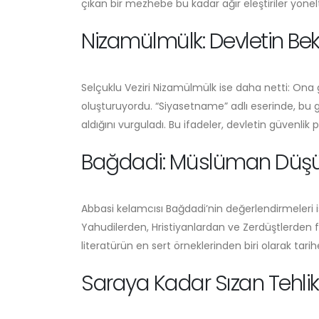
çıkan bir mezhebe bu kadar ağır eleştiriler yöne
Nizamülmülk: Devletin Bek
Selçuklu Veziri Nizamülmülk ise daha netti: Ona gö
oluşturuyordu. “Siyasetname” adlı eserinde, bu g
aldığını vurguladı. Bu ifadeler, devletin güvenlik 
Bağdadi: Müslüman Düşün
Abbasi kelamcısı Bağdadi’nin değerlendirmeleri is
Yahudilerden, Hristiyanlardan ve Zerdüştlerden fazl
literatürün en sert örneklerinden biri olarak tarih
Saraya Kadar Sızan Tehli