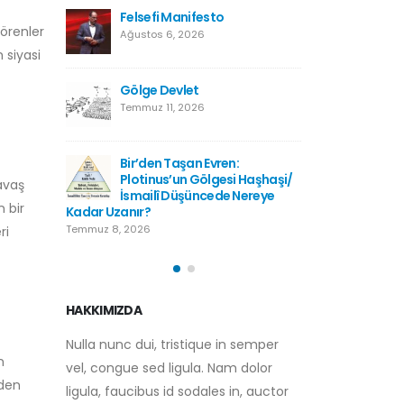
Kutsala Saygı, Hürriyetin
Felsefi
görenler
Düşmanı Değildir
Ağustos 
Temmuz 2, 2026
 siyasi
Gölge D
Kışladan Yükselen
Temmuz 1
Kur’anTilaveti: Bir Milletin
Hafızasına Düşen Not
Haziran 28, 2026
:
Bir’den 
i Haşhaşi/
Plotinu
savaş
Türkiye Neden Futbolcu
 Nereye
İsmailî
Yetiştiremiyor?
n bir
Kadar Uzanır?
Haziran 28, 2026
Temmuz 8, 2026
ri
HAKKIMIZDA
Nulla nunc dui, tristique in semper
n
vel, congue sed ligula. Nam dolor
nden
ligula, faucibus id sodales in, auctor