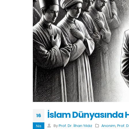
İslam Dünyasında Haş
16
By
Prof. Dr. İlhan Yıldız
Anonim
,
Prof. D
Nis