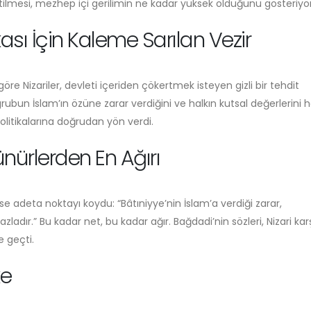
ltilmesi, mezhep içi gerilimin ne kadar yüksek olduğunu gösteriyor
ası İçin Kaleme Sarılan Vezir
re Nizariler, devleti içeriden çökertmek isteyen gizli bir tehdit
rubun İslam’ın özüne zarar verdiğini ve halkın kutsal değerlerini 
politikalarına doğrudan yön verdi.
ürlerden En Ağırı
e adeta noktayı koydu: “Bâtıniyye’nin İslam’a verdiği zarar,
adır.” Bu kadar net, bu kadar ağır. Bağdadi’nin sözleri, Nizari karş
e geçti.
ke