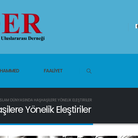
UHAMMED
FAALIYET
İSLAM DÜNYASINDA HAŞHAŞILERE YÖNELIK ELEŞTIRILER
ere Yönelik Eleştiriler