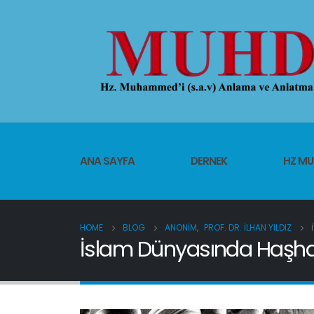
ANA SAYFA
DERNEK
HZ M
HOME
BLOG
ANONIM
,
PROF. DR. İLHAN YILDIZ
İslam Dünyasında Haşhaşil