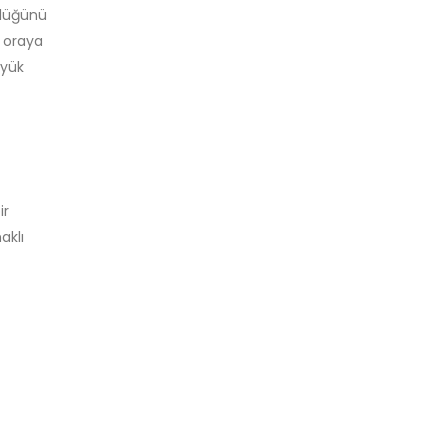
klüğünü
u oraya
üyük
ir
aklı