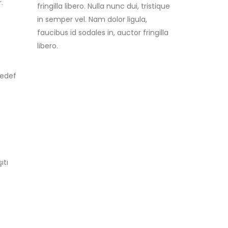
.
fringilla libero. Nulla nunc dui, tristique
in semper vel. Nam dolor ligula,
faucibus id sodales in, auctor fringilla
libero.
hedef
ıtı