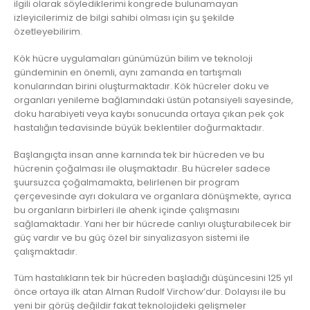
ilgili olarak söylediklerimi kongrede bulunamayan
izleyicilerimiz de bilgi sahibi olması için şu şekilde
özetleyebilirim.
Kök hücre uygulamaları günümüzün bilim ve teknoloji
gündeminin en önemli, aynı zamanda en tartışmalı
konularından birini oluşturmaktadır. Kök hücreler doku ve
organları yenileme bağlamındaki üstün potansiyeli sayesinde,
doku harabiyeti veya kaybı sonucunda ortaya çıkan pek çok
hastalığın tedavisinde büyük beklentiler doğurmaktadır.
Başlangıçta insan anne karnında tek bir hücreden ve bu
hücrenin çoğalması ile oluşmaktadır. Bu hücreler sadece
şuursuzca çoğalmamakta, belirlenen bir program
çerçevesinde ayrı dokulara ve organlara dönüşmekte, ayrıca
bu organların birbirleri ile ahenk içinde çalışmasını
sağlamaktadır. Yani her bir hücrede canlıyı oluşturabilecek bir
güç vardır ve bu güç özel bir sinyalizasyon sistemi ile
çalışmaktadır.
Tüm hastalıkların tek bir hücreden başladığı düşüncesini 125 yıl
önce ortaya ilk atan Alman Rudolf Virchow’dur. Dolayısı ile bu
yeni bir görüş değildir fakat teknolojideki gelişmeler