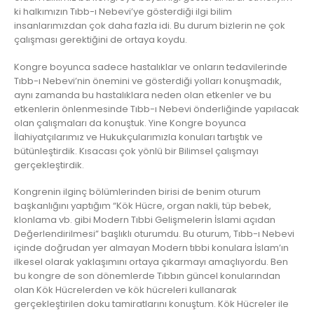
ki halkımızın Tıbb-ı Nebevi’ye gösterdiği ilgi bilim
insanlarımızdan çok daha fazla idi. Bu durum bizlerin ne çok
çalışması gerektiğini de ortaya koydu.
Kongre boyunca sadece hastalıklar ve onların tedavilerinde
Tıbb-ı Nebevi’nin önemini ve gösterdiği yolları konuşmadık,
aynı zamanda bu hastalıklara neden olan etkenler ve bu
etkenlerin önlenmesinde Tıbb-ı Nebevi önderliğinde yapılacak
olan çalışmaları da konuştuk. Yine Kongre boyunca
İlahiyatçılarımız ve Hukukçularımızla konuları tartıştık ve
bütünleştirdik. Kısacası çok yönlü bir Bilimsel çalışmayı
gerçekleştirdik.
Kongrenin ilginç bölümlerinden birisi de benim oturum
başkanlığını yaptığım “Kök Hücre, organ nakli, tüp bebek,
klonlama vb. gibi Modern Tıbbi Gelişmelerin İslami açıdan
Değerlendirilmesi” başlıklı oturumdu. Bu oturum, Tıbb-ı Nebevi
içinde doğrudan yer almayan Modern tıbbi konulara İslam’ın
ilkesel olarak yaklaşımını ortaya çıkarmayı amaçlıyordu. Ben
bu kongre de son dönemlerde Tıbbın güncel konularından
olan Kök Hücrelerden ve kök hücreleri kullanarak
gerçekleştirilen doku tamiratlarını konuştum. Kök Hücreler ile