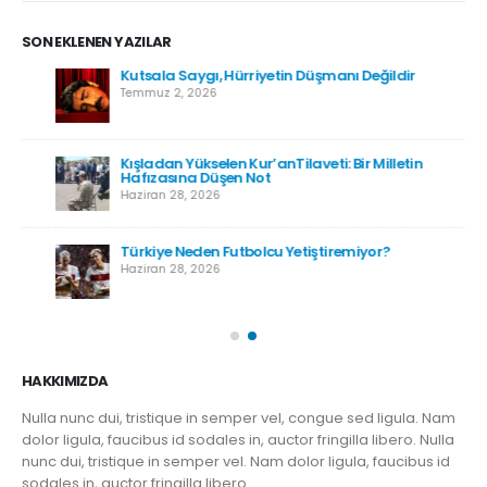
SON EKLENEN YAZILAR
Kutsala Saygı, Hürriyetin Düşmanı Değildir
Temmuz 2, 2026
Kışladan Yükselen Kur’anTilaveti: Bir Milletin
Hafızasına Düşen Not
Haziran 28, 2026
Türkiye Neden Futbolcu Yetiştiremiyor?
Haziran 28, 2026
HAKKIMIZDA
Nulla nunc dui, tristique in semper vel, congue sed ligula. Nam
dolor ligula, faucibus id sodales in, auctor fringilla libero. Nulla
nunc dui, tristique in semper vel. Nam dolor ligula, faucibus id
sodales in, auctor fringilla libero.