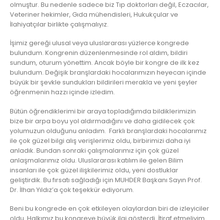
olmuştur. Bu nedenle sadece biz Tıp doktorları değil, Eczacılar,
Veteriner hekimler, Gıda mühendisleri, Hukukçular ve
İlahiyatçılar birlikte çalışmalıyız.
İşimiz gereği ulusal veya uluslararası yüzlerce kongrede
bulundum. Kongrenin düzenlenmesinde rol aldım, bildiri
sundum, oturum yönettim. Ancak böyle bir kongre de ilk kez
bulundum. Değişik branşlardaki hocalarımızın heyecan içinde
büyük bir şevkle sundukları bildirileri merakla ve yeni şeyler
öğrenmenin hazzı içinde izledim.
Bütün öğrendiklerimi bir araya topladığımda bildiklerimizin
bize bir arpa boyu yol aldırmadığını ve daha gidilecek çok
yolumuzun olduğunu anladım. Farklı branşlardaki hocalarımız
ile çok güzel bilgi alış verişlerimiz oldu, birbirimizi daha iyi
anladık. Bundan sonraki çalışmalarımız için çok güzel
anlaşmalarımız oldu. Uluslararası katılım ile gelen Bilim
insanları ile çok güzel ilişkilerimiz oldu, yeni dostluklar
geliştirdik. Bu fırsatı sağladığı için MUHDER Başkanı Sayın Prof.
Dr. İlhan Yıldız’a çok teşekkür ediyorum.
Beni bu kongrede en çok etkileyen olaylardan biri de izleyiciler
oldu. Halkımız bu kongreye büyük ilgi gösterdi. İtiraf etmeliyim