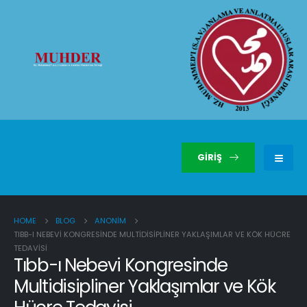
GIRIŞ
HOME
BLOG
ANONIM
TIBB-I NEBEVI KONGRESINDE MULTIDISIPLINER YAKLAŞIMLAR VE KÖK HÜCRE
TEDAVISI
Tıbb-ı Nebevi Kongresinde
Multidisipliner Yaklaşımlar ve Kök