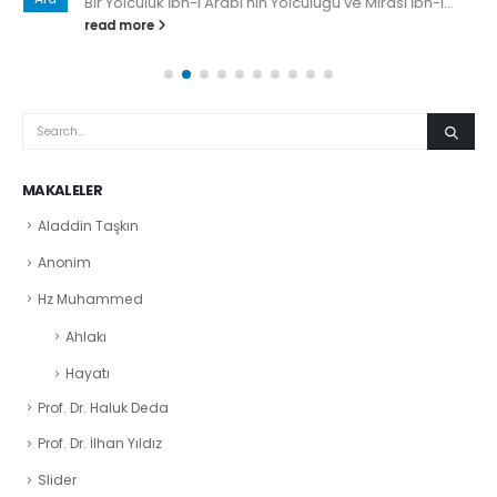
Bir Yolculuk İbn-i Arabi'nin Yolculuğu ve Mirası İbn-i...
read more
MAKALELER
Aladdin Taşkın
Anonim
Hz Muhammed
Ahlakı
Hayatı
Prof. Dr. Haluk Deda
Prof. Dr. İlhan Yıldız
Slider