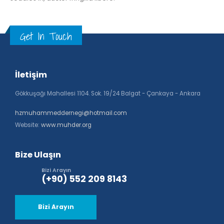
Get In Touch
İletişim
Gökkuşağı Mahallesi 1104. Sok. 19/24 Balgat - Çankaya - Ankara
hzmuhammeddernegi@hotmail.com
Website:
www.muhder.org
Bize Ulaşın
Bizi Arayın
(+90) 552 209 8143
Bizi Arayın