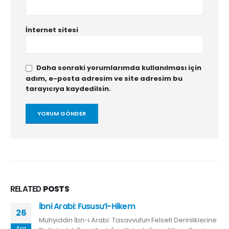
İnternet sitesi
Daha sonraki yorumlarımda kullanılması için
adım, e-posta adresim ve site adresim bu
tarayıcıya kaydedilsin.
RELATED
POSTS
İbni Arabi: Fususu’l-Hikem
26
Muhyiddin İbn-i Arabi: Tasavvufun Felsefi Derinliklerine
Ara