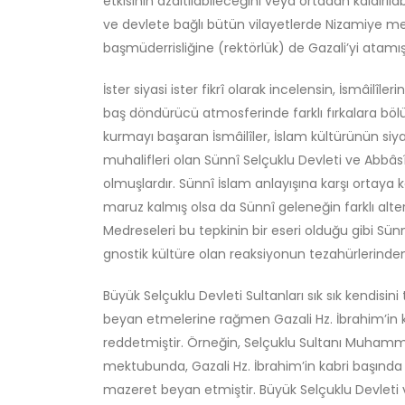
etkisinin azaltılabileceğini veya ortadan kaldırıla
Felsefi Manifesto
ve devlete bağlı bütün vilayetlerde Nizamiye me
Ağustos 6, 2026
başmüderrisliğine (rektörlük) de Gazali’yi atamış
İster siyasi ister fikrî olarak incelensin, İsmâilîler
Gölge Devlet
Temmuz 11, 2026
baş döndürücü atmosferinde farklı fırkalara bö
kurmayı başaran İsmâilîler, İslam kültürünün siy
muhalifleri olan Sünnî Selçuklu Devleti ve Abbâs
Bir’den Taşan Evren:
Plotinus’un Gölgesi Haşhaşi/
olmuşlardır. Sünnî İslam anlayışına karşı ortaya k
İsmailî Düşüncede Nereye
maruz kalmış olsa da Sünnî geleneğin farklı alte
Kadar Uzanır?
Medreseleri bu tepkinin bir eseri olduğu gibi Sünn
Temmuz 8, 2026
gnostik kültüre olan reaksiyonun tezahürlerinden 
Büyük Selçuklu Devleti Sultanları sık sık kendisi
beyan etmelerine rağmen Gazali Hz. İbrahim’in
reddetmiştir. Örneğin, Selçuklu Sultanı Muhammed
mektubunda, Gazali Hz. İbrahim’in kabri başında 
mazeret beyan etmiştir. Büyük Selçuklu Devleti 