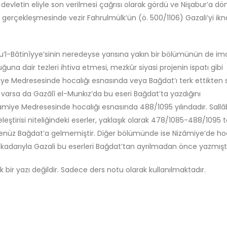
devletin eliyle son verilmesi çağrısı olarak gördü ve Nişabur’a dö
gerçekleşmesinde vezir Fahrulmülk’ün (ö. 500/1106) Gazali’yi ikn
âihu’l-Bâtinîyye’sinin neredeyse yarısına yakın bir bölümünün de 
una dair tezleri ihtiva etmesi, mezkûr siyasi projenin ispatı gibi
iye Medresesinde hocalığı esnasında veya Bağdat’ı terk ettikten 
r varsa da Gazâlî el-Munkız’da bu eseri Bağdat’ta yazdığını
amiye Medresesinde hocalığı esnasında 488/1095 yılındadır. Sallâb
leştirisi niteliğindeki eserler, yaklaşık olarak 478/1085-488/1095 ta
 henüz Bağdat’a gelmemiştir. Diğer bölümünde ise Nizâmiye’de ho
kadarıyla Gazali bu eserleri Bağdat’tan ayrılmadan önce yazmıştı
k bir yazı değildir. Sadece ders notu olarak kullanılmaktadır.