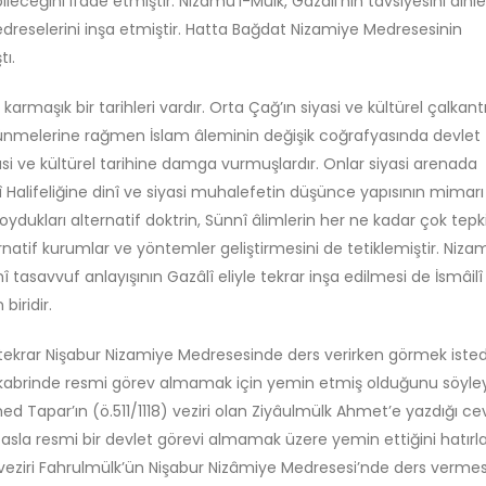
bileceğini ifade etmiştir. Nizamü’l-Mülk, Gazali’nin tavsiyesini dinl
Kutsala Saygı, Hürriyetin
Felsefi Manifesto
dreselerini inşa etmiştir. Hatta Bağdat Nizamiye Medresesinin
Düşmanı Değildir
Ağustos 6, 2026
tı.
Temmuz 2, 2026
in karmaşık bir tarihleri vardır. Orta Çağ’ın siyasi ve kültürel çalkantı
Gölge Devlet
Kışladan Yükselen
Temmuz 11, 2026
Kur’anTilaveti: Bir Milletin
lünmelerine rağmen İslam âleminin değişik coğrafyasında devlet
Hafızasına Düşen Not
asi ve kültürel tarihine damga vurmuşlardır. Onlar siyasi arenada
Haziran 28, 2026
î Halifeliğine dinî ve siyasi muhalefetin düşünce yapısının mimarı
Bir’den Taşan Evren
Plotinus’un Gölges
oydukları alternatif doktrin, Sünnî âlimlerin her ne kadar çok tepk
Türkiye Neden Futbolcu
İsmailî Düşüncede
Yetiştiremiyor?
rnatif kurumlar ve yöntemler geliştirmesini de tetiklemiştir. Niza
Kadar Uzanır?
Haziran 28, 2026
î tasavvuf anlayışının Gazâlî eliyle tekrar inşa edilmesi de İsmâilî
Temmuz 8, 2026
biridir.
ni tekrar Nişabur Nizamiye Medresesinde ders verirken görmek istedi
 kabrinde resmi görev almamak için yemin etmiş olduğunu söyle
 Tapar’ın (ö.511/1118) veziri olan Ziyâulmülk Ahmet’e yazdığı ce
asla resmi bir devlet görevi almamak üzere yemin ettiğini hatırl
veziri Fahrulmülk’ün Nişabur Nizâmiye Medresesi’nde ders vermesi