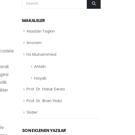
MAKALELER
Aladdin Taşkın
Anonim
ücadele
Hz Muhammed
larak
Ahlakı
gesi
Hayatı
olik
Prof. Dr. Haluk Deda
ikler
Prof. Dr. İlhan Yıldız
Slider
le
SON EKLENEN YAZILAR