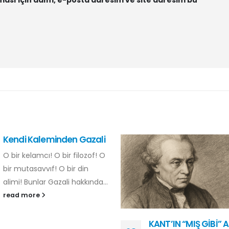
KANT’IN “MIŞ GİBİ” AHLAKI
Gençlik Başımda 