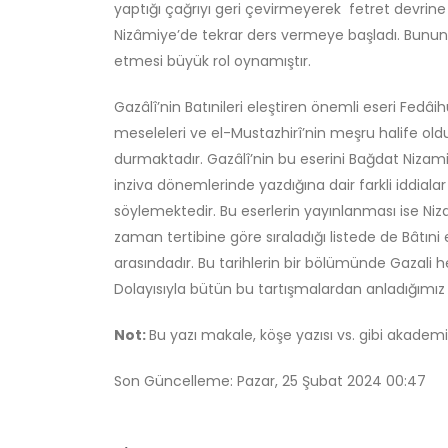
yaptığı çağrıyı geri çevirmeyerek fetret devrine 
Nizâmiye’de tekrar ders vermeye başladı. Bunun 
etmesi büyük rol oynamıştır.
Gazâlî’nin Batınileri eleştiren önemli eseri Fed
meseleleri ve el-Mustazhirî’nin meşru halife olduğ
durmaktadır. Gazâlî’nin bu eserini Bağdat Nizam
inziva dönemlerinde yazdığına dair farkli iddiala
söylemektedir. Bu eserlerin yayınlanması ise Niz
zaman tertibine göre sıraladığı listede de Bâtıni e
arasındadır. Bu tarihlerin bir bölümünde Gazali
Dolayısıyla bütün bu tartışmalardan anladığımız 
Not:
Bu yazı makale, köşe yazısı vs. gibi akademi
Son Güncelleme: Pazar, 25 Şubat 2024 00:47