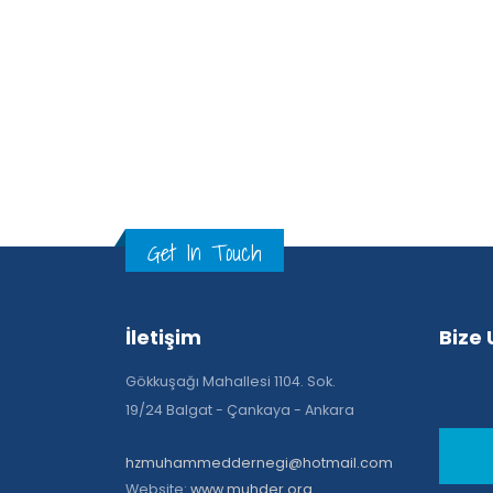
28
Nis
Get In Touch
İletişim
Bize 
Gökkuşağı Mahallesi 1104. Sok.
19/24 Balgat - Çankaya - Ankara
hzmuhammeddernegi@hotmail.com
Website:
www.muhder.org