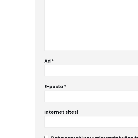
Ad
*
E-posta
*
İnternet sitesi
Daha sonraki yorumlarımda kullanılm