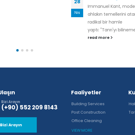
26
Immanuel Kant, modern
Yıl 2025. Gençler, top
Mar
ahlakın temellerini atarken
gördükleri adaletsizlikl
radikal bir hamle
karşı seslerini yükseltiy
yaptı: "Tanrı'yı bilinemez ilan...
1970’li yıllarda...
read more
read more
Ulaşın
Faaliyetler
K
Bizi Arayın
Building Services
Ha
(+90) 552 209 8143
Post Construction
Tar
Office Cleaning
Bizi Arayın
VIEW MORE