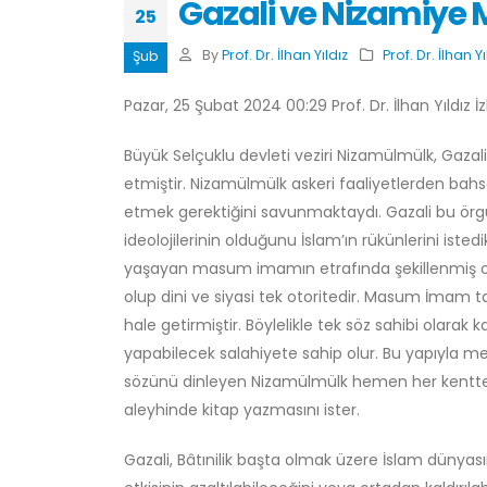
Gazali ve Nizamiye 
25
By
Prof. Dr. İlhan Yıldız
Prof. Dr. İlhan Yı
Şub
Pazar, 25 Şubat 2024 00:29 Prof. Dr. İlhan Yıldız İ
Büyük Selçuklu devleti veziri Nizamülmülk, Gazali
etmiştir. Nizamülmülk askeri faaliyetlerden ba
etmek gerektiğini savunmaktaydı. Gazali bu örgü
ideolojilerinin olduğunu İslam’ın rükünlerini istedik
yaşayan masum imamın etrafında şekillenmiş olan
olup dini ve siyasi tek otoritedir. Masum İmam t
hale getirmiştir. Böylelikle tek söz sahibi olara
yapabilecek salahiyete sahip olur. Bu yapıyla 
sözünü dinleyen Nizamülmülk hemen her kentte 
aleyhinde kitap yazmasını ister.
Gazali, Bâtınilik başta olmak üzere İslam dünyası