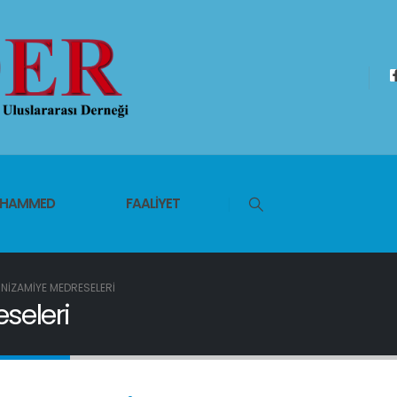
UHAMMED
FAALIYET
 NIZAMIYE MEDRESELERI
seleri