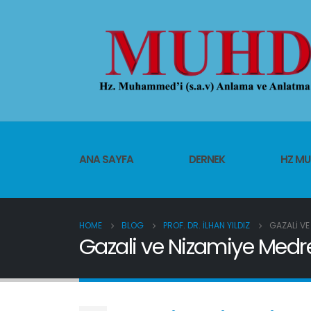
ANA SAYFA
DERNEK
HZ M
HOME
BLOG
PROF. DR. İLHAN YILDIZ
GAZALI VE
Gazali ve Nizamiye Medre