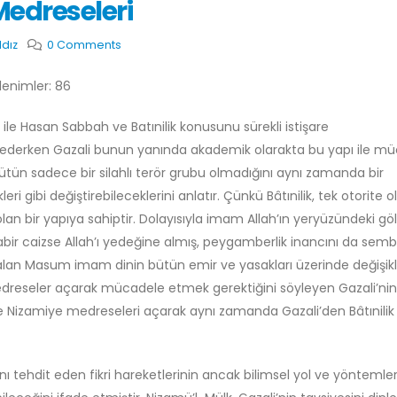
Medreseleri
ldız
0 Comments
zlenimler: 86
 ile Hasan Sabbah ve Batınilik konusunu sürekli istişare
hsederken Gazali bunun yanında akademik olarakta bu yapı ile m
tün sadece bir silahlı terör grubu olmadığını aynı zamanda bir
leri gibi değiştirebileceklerini anlatır. Çünkü Bâtınilik, tek otorite o
 bir yapıya sahiptir. Dolayısıyla imam Allah’ın yeryüzündeki göl
abir caizse Allah’ı yedeğine almış, peygamberlik inancını da semb
k kalan Masum imam dinin bütün emir ve yasakları üzerinde değişikl
medreseler açarak mücadele etmek gerektiğini söyleyen Gazali’nin
Nizamiye medreseleri açarak aynı zamanda Gazali’den Bâtınilik
nı tehdit eden fikri hareketlerinin ancak bilimsel yol ve yöntemler