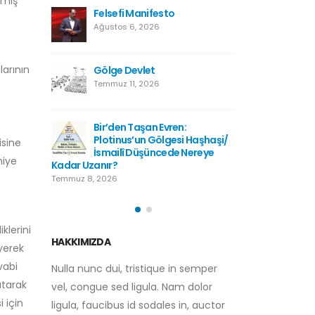
emiş
Kutsala Saygı, Hürriyetin
Felsefi
Düşmanı Değildir
Ağustos 
Temmuz 2, 2026
larının
Gölge D
Kışladan Yükselen
Temmuz 1
Kur’anTilaveti: Bir Milletin
Hafızasına Düşen Not
Haziran 28, 2026
:
Bir’den 
i Haşhaşi/
Plotinu
isine
Türkiye Neden Futbolcu
 Nereye
İsmailî
Yetiştiremiyor?
miye
Kadar Uzanır?
Haziran 28, 2026
Temmuz 8, 2026
klerini
HAKKIMIZDA
yerek
Nulla nunc dui, tristique in semper
vabi
vel, congue sed ligula. Nam dolor
atarak
ligula, faucibus id sodales in, auctor
 için