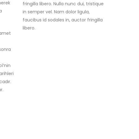
fringilla libero. Nulla nunc dui, tristique
nerek
in semper vel. Nam dolor ligula,
a
faucibus id sodales in, auctor fringilla
libero.
imamet
sonra
î’nin
rihleri
cadır.
r.