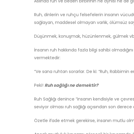
Aslında ruh ve beden birbirinin ne aynısı ne de ga
Felsefi Manifesto
Ağustos 6, 2026
Ruh, dinlerin ve ruhçu felsefelerin insanın vücud
sağlayan, maddesel olmayan varlık, ölümsüz sayıl
Gölge Devlet
Temmuz 11, 2026
Düşünmek, konuşmak, hüzünlenmek, gülmek vb. gibi
İnsanın ruh hakkında fazla bilgi sahibi olmadığını
Bir’den Taşan Evren:
vermektedir:
Plotinus’un Gölgesi Haşhaşi/
İsmailî Düşüncede Nereye
Kadar Uzanır?
“Ve sana ruhtan sorarlar. De ki: “Ruh, Rabbimin em
Temmuz 8, 2026
Peki!
Ruh sağlığı ne demektir?
Ruh Sağlığı denince “insanın kendisiyle ve çevresiyl
seviyor olması ruh sağlığı açısından son derece 
Özetle ifade etmek gerekirse, insanın mutlu olması 