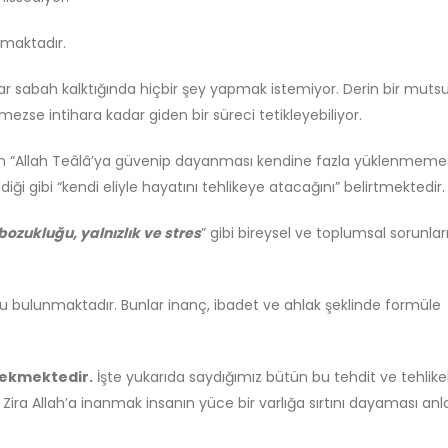
kmaktadır.
nlar sabah kalktığında hiçbir şey yapmak istemiyor. Derin bir muts
ezse intihara kadar giden bir süreci tetikleyebiliyor.
anın “Allah Teâlâ’ya güvenip dayanması kendine fazla yüklenmemes
ldiği gibi “kendi eliyle hayatını tehlikeye atacağını” belirtmektedir.
ozukluğu, yalnızlık ve stres
” gibi bireysel ve toplumsal sorunları
u bulunmaktadır. Bunlar inanç, ibadet ve ahlak şeklinde formüle
rekmektedir.
İşte yukarıda saydığımız bütün bu tehdit ve tehlik
Zira Allah’a inanmak insanın yüce bir varlığa sırtını dayaması an