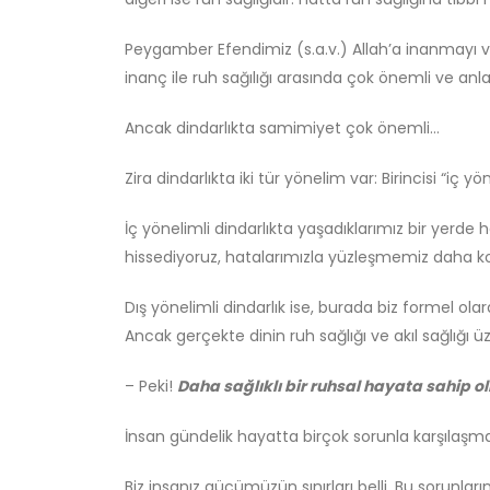
Peygamber Efendimiz (s.a.v.) Allah’a inanmayı ve
inanç ile ruh sağılığı arasında çok önemli ve anlaml
Ancak dindarlıkta samimiyet çok önemli…
Zira dindarlıkta iki tür yönelim var: Birincisi “iç yön
İç yönelimli dindarlıkta yaşadıklarımız bir yerde
hissediyoruz, hatalarımızla yüzleşmemiz daha ko
Dış yönelimli dindarlık ise, burada biz formel olar
Ancak gerçekte dinin ruh sağlığı ve akıl sağlığı ü
– Peki!
Daha sağlıklı bir ruhsal hayata sahip 
İnsan gündelik hayatta birçok sorunla karşılaşma
Biz insanız gücümüzün sınırları belli. Bu sorunları