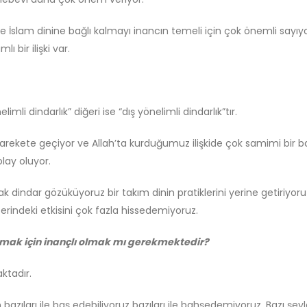
 İslam dinine bağlı kalmayı inancın temeli için çok önemli sayıyo
ı bir ilişki var.
elimli dindarlık” diğeri ise “dış yönelimli dindarlık”tır.
 harekete geçiyor ve Allah’ta kurduğumuz ilişkide çok samimi bir bağ
lay oluyor.
ak dindar gözüküyoruz bir takım dinin pratiklerini yerine getiriyoru
zerindeki etkisini çok fazla hissedemiyoruz.
olmak için inançlı olmak mı gerekmektedir?
ktadır.
n bazıları ile baş edebiliyoruz bazıları ile bahşedemiyoruz. Bazı şeyl