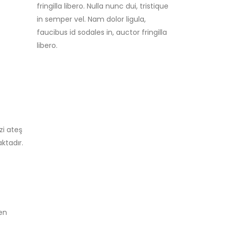
fringilla libero. Nulla nunc dui, tristique
in semper vel. Nam dolor ligula,
faucibus id sodales in, auctor fringilla
libero.
zi ateş
ktadır.
en