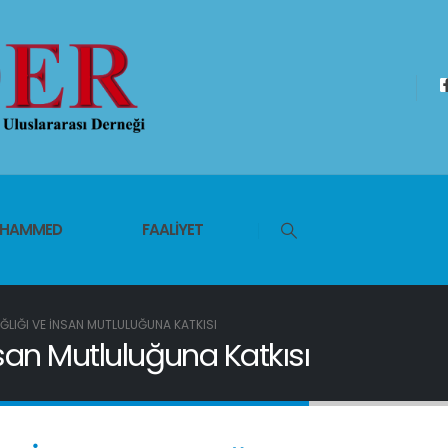
UHAMMED
FAALIYET
ĞLIĞI VE İNSAN MUTLULUĞUNA KATKISI
nsan Mutluluğuna Katkısı