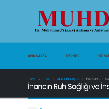
ANA SAYFA
DERNEK
HZ M
HOME
BLOG
ALADDIN TAŞKIN
İNANCIN RUH SA
İnancın Ruh Sağlığı ve İ