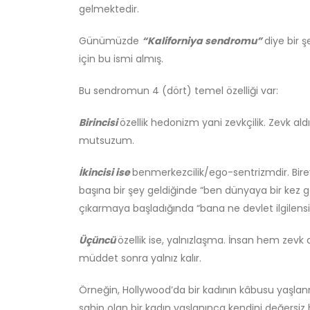
gelmektedir.
Günümüzde
“Kaliforniya sendromu”
diye bir 
için bu ismi almış.
Bu sendromun 4 (dört) temel özelliği var:
Birincisi
özellik hedonizm yani zevkçilik. Zevk 
mutsuzum.
İkincisi ise
benmerkezcilik/ego-sentrizmdir. Bire
başına bir şey geldiğinde “ben dünyaya bir kez ge
çıkarmaya başladığında “bana ne devlet ilgilensi
Üçüncü
özellik ise, yalnızlaşma. İnsan hem zevk
müddet sonra yalnız kalır.
Örneğin, Hollywood’da bir kadının kâbusu yaşlan
sahip olan bir kadın yaşlanınca kendini değersiz 