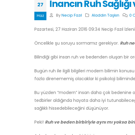
İnancın Ruh Sağlığı
27
By
Necip Fazıl
Aladdin Taşkın
0 
Haz
Pazartesi, 27 Haziran 2016 09:34 Necip Fazıl İzlen
Öncelikle şu soruyu sormamız gerekiyor.
Ruh ne
Bilindiği gibi insan ruh ve bedenden oluşan bir 
Bugün ruh ile ilgili bilgileri modern bilimin kon
fazla direnememiş olacaklar ki psikoloji biliminde 
Bu yüzden “modern” insan daha çok bedenine oda
tedbirler aldığında hayata daha iyi tutunabileceğ
sağlıklı hissedebileceğini düşünüyor.
Peki!
Ruh ve beden birbiriyle aynı mı yoksa bi