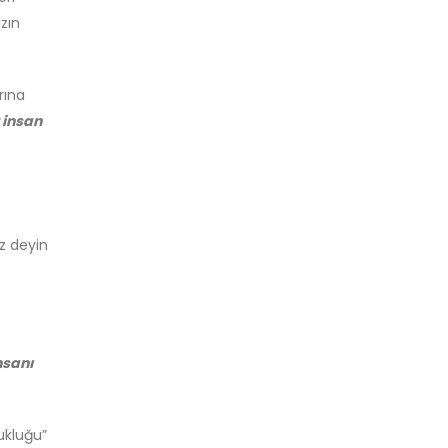
zın
rına
 insan
iz deyin
nsanı
zukluğu”