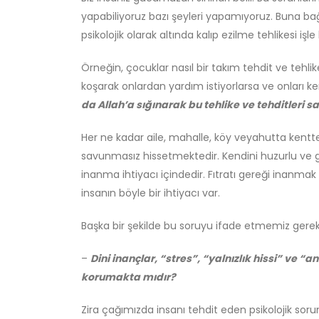
yapabiliyoruz bazı şeyleri yapamıyoruz. Buna ba
psikolojik olarak altında kalıp ezilme tehlikesi işle 
Örneğin, çocuklar nasıl bir takım tehdit ve tehli
koşarak onlardan yardım istiyorlarsa ve onları ken
da Allah’a sığınarak bu tehlike ve tehditleri sa
Her ne kadar aile, mahalle, köy veyahutta kentt
savunmasız hissetmektedir. Kendini huzurlu ve gü
inanma ihtiyacı içindedir. Fıtratı gereği inanmak
insanın böyle bir ihtiyacı var.
Başka bir şekilde bu soruyu ifade etmemiz gerek
–
Dini inançlar, “stres”, “yalnızlık hissi” ve 
korumakta mıdır?
Zira çağımızda insanı tehdit eden psikolojik sorunl