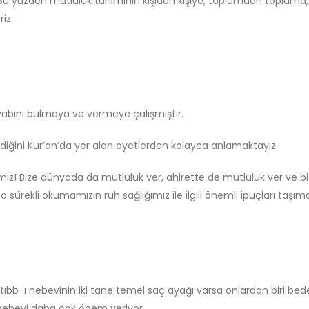
Bu yüzden mutluluk tanımının kişiden kişiye, toplumdan topluma,
iz.
evabını bulmaya ve vermeye çalışmıştır.
iğini Kur’an’da yer alan ayetlerden kolayca anlamaktayız.
iz! Bize dünyada da mutluluk ver, ahirette de mutluluk ver ve bi
ürekli okumamızın ruh sağlığımız ile ilgili önemli ipuçları taşıma
ıbb-ı nebevinin iki tane temel saç ayağı varsa onlardan biri bed
bı nebevi daha çok önem veriyor.