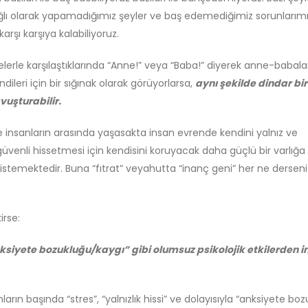
ğlı olarak yapamadığımız şeyler ve baş edemediğimiz sorunlarımı
karşı karşıya kalabiliyoruz.
kelerle karşılaştıklarında “Anne!” veya “Baba!” diyerek anne-babala
dileri için bir sığınak olarak görüyorlarsa,
aynı şekilde dindar bir
vuşturabilir.
e insanların arasında yaşasakta insan evrende kendini yalnız ve
venli hissetmesi için kendisini koruyacak daha güçlü bir varlığa
 istemektedir. Buna “fıtrat” veyahutta “inanç geni” her ne dersen
irse:
“anksiyete bozukluğu/kaygı” gibi olumsuz psikolojik etkilerden i
arın başında “stres”, “yalnızlık hissi” ve dolayısıyla “anksiyete bo