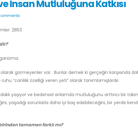
 ve İnsan Mutluluğuna Katkısı
Comments
imler: 2853
dir?
organizma.
usu olarak görmeyenler var. Bunlar demek ki gerçeğin karşısında d
ruhu “canlılık özelliği veren yeti” olarak tanımlamışlardır.
klı yaşıyor ve bedensel anlamda mutluluğunu arttırıcı bir takı
ini, yaşadığı sorunlarla daha iyi baş edebileceğini, bir yerde kend
rbirinden tamamen farklı mı?