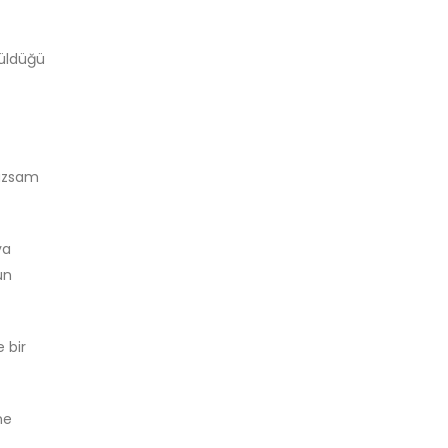
rüldüğü
mazsam
ya
un
 bir
ne