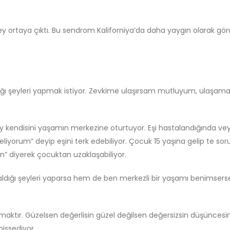
şey ortaya çıktı. Bu sendrom Kaliforniya’da daha yaygın olarak gö
aldığı şeyleri yapmak istiyor. Zevkime ulaşırsam mutluyum, ulaşa
y kendisini yaşamın merkezine oturtuyor. Eşi hastalandığında ve
liyorum” deyip eşini terk edebiliyor. Çocuk 15 yaşına gelip te sor
n” diyerek çocuktan uzaklaşabiliyor.
 aldığı şeyleri yaparsa hem de ben merkezli bir yaşamı benimserse
maktır. Güzelsen değerlisin güzel değilsen değersizsin düşüncesi
hissediyor.