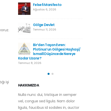
Kutsala Saygı, Hürriyetin
Felsefi
Düşmanı Değildir
Ağustos 
Temmuz 2, 2026
Gölge D
Kışladan Yükselen
Temmuz 1
yoruz.
Kur’anTilaveti: Bir Milletin
Hafızasına Düşen Not
Haziran 28, 2026
:
Bir’den 
i Haşhaşi/
Plotinu
Türkiye Neden Futbolcu
 Nereye
İsmailî
Yetiştiremiyor?
Kadar Uzanır?
Haziran 28, 2026
Temmuz 8, 2026
ğı işi
HAKKIMIZDA
Nulla nunc dui, tristique in semper
vel, congue sed ligula. Nam dolor
ligula, faucibus id sodales in, auctor