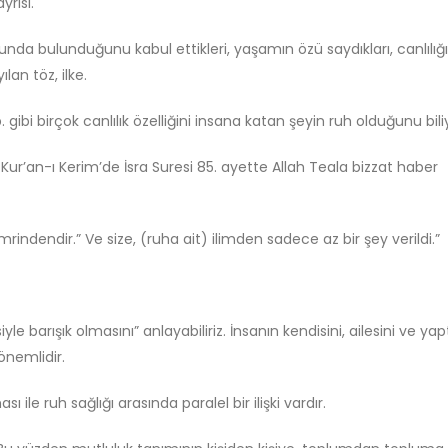
yrısı.
Kutsala Saygı, Hürriyetin
Felsefi Manifesto
Düşmanı Değildir
Ağustos 6, 2026
unda bulunduğunu kabul ettikleri, yaşamın özü saydıkları, canlılığı
Temmuz 2, 2026
an töz, ilke.
Gölge Devlet
Kışladan Yükselen
Temmuz 11, 2026
 birçok canlılık özelliğini insana katan şeyin ruh olduğunu bili
Kur’anTilaveti: Bir Milletin
Hafızasına Düşen Not
Haziran 28, 2026
 Kur’an-ı Kerim’de İsra Suresi 85. ayette Allah Teala bizzat haber
Bir’den Taşan Evren
Plotinus’un Gölges
Türkiye Neden Futbolcu
İsmailî Düşüncede
Yetiştiremiyor?
Kadar Uzanır?
rindendir.” Ve size, (ruha ait) ilimden sadece az bir şey verildi.”
Haziran 28, 2026
Temmuz 8, 2026
e barışık olmasını” anlayabiliriz. İnsanın kendisini, ailesini ve yaptı
önemlidir.
ile ruh sağlığı arasında paralel bir ilişki vardır.