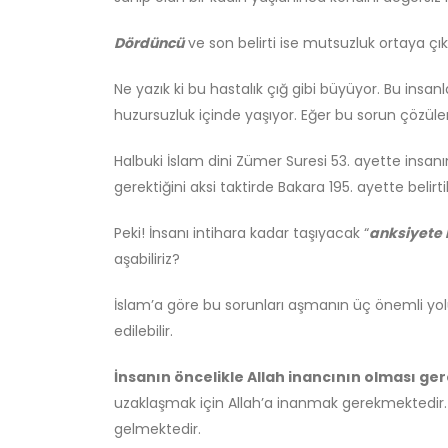
Dördüncü
ve son belirti ise mutsuzluk ortaya çı
Ne yazık ki bu hastalık çığ gibi büyüyor. Bu insa
huzursuzluk içinde yaşıyor. Eğer bu sorun çözülem
Halbuki İslam dini Zümer Suresi 53. ayette ins
gerektiğini aksi taktirde Bakara 195. ayette belirti
Peki! İnsanı intihara kadar taşıyacak “
anksiyete b
aşabiliriz?
İslam’a göre bu sorunları aşmanın üç önemli yol
edilebilir.
İnsanın öncelikle Allah inancının olması ge
uzaklaşmak için Allah’a inanmak gerekmektedir. 
gelmektedir.