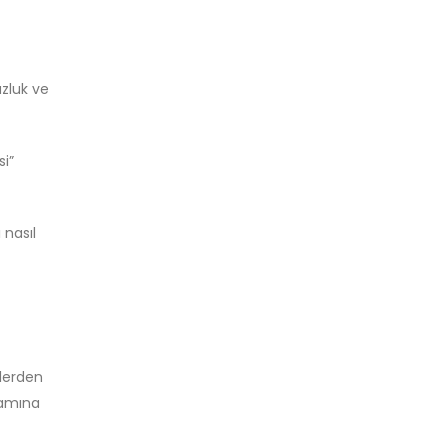
uzluk ve
i”
 nasıl
elerden
lamına