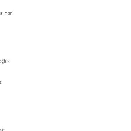
r. Yani
lılık
z.
eri