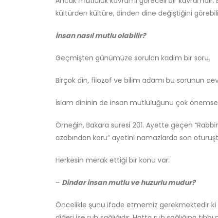
Ancak mutluluk kavramı göreceli bir kavramdır. 
kültürden kültüre, dinden dine değiştiğini görebilir
İnsan nasıl mutlu olabilir?
Geçmişten günümüze sorulan kadim bir soru.
Birçok din, filozof ve bilim adamı bu sorunun c
İslam dininin de insan mutluluğunu çok önemsed
Örneğin, Bakara suresi 201. Ayette geçen “Rabbim
azabından koru” ayetini namazlarda son oturuşta s
Herkesin merak ettiği bir konu var:
–
Dindar insan mutlu ve huzurlu mudur?
Öncelikle şunu ifade etmemiz gerekmektedir ki t
diğeri ise ruh sağlığıdır. Hatta ruh sağlığına tıb