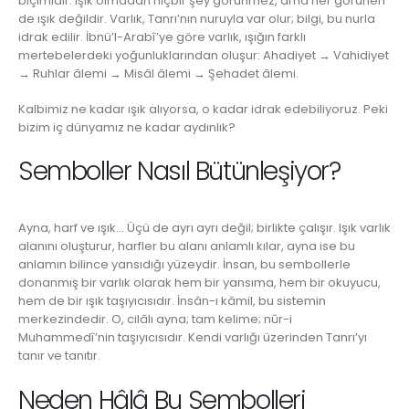
biçimidir. Işık olmadan hiçbir şey görünmez, ama her görünen
de ışık değildir. Varlık, Tanrı’nın nuruyla var olur; bilgi, bu nurla
idrak edilir. İbnü’l-Arabî’ye göre varlık, ışığın farklı
mertebelerdeki yoğunluklarından oluşur: Ahadiyet → Vahidiyet
→ Ruhlar âlemi → Misâl âlemi → Şehadet âlemi.
Kalbimiz ne kadar ışık alıyorsa, o kadar idrak edebiliyoruz. Peki
bizim iç dünyamız ne kadar aydınlık?
Semboller Nasıl Bütünleşiyor?
Ayna, harf ve ışık… Üçü de ayrı ayrı değil; birlikte çalışır. Işık varlık
alanını oluşturur, harfler bu alanı anlamlı kılar, ayna ise bu
anlamın bilince yansıdığı yüzeydir. İnsan, bu sembollerle
donanmış bir varlık olarak hem bir yansıma, hem bir okuyucu,
hem de bir ışık taşıyıcısıdır. İnsân-ı kâmil, bu sistemin
merkezindedir. O, cilâlı ayna; tam kelime; nûr-i
Muhammedî’nin taşıyıcısıdır. Kendi varlığı üzerinden Tanrı’yı
tanır ve tanıtır.
Neden Hâlâ Bu Sembolleri