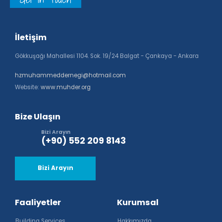
İletişim
Gökkuşağı Mahallesi 1104. Sok. 19/24 Balgat - Çankaya - Ankara
hzmuhammeddernegi@hotmail.com
Website:
www.muhder.org
Bize Ulaşın
Bizi Arayın
(+90) 552 209 8143
Bizi Arayın
Faaliyetler
Kurumsal
Building Services
Hakkımızda
Post Construction
Tarihce