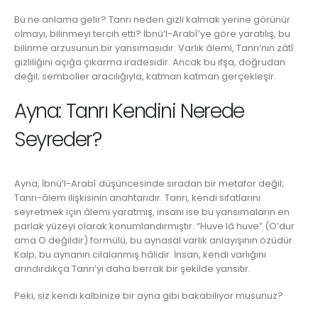
Bu ne anlama gelir? Tanrı neden gizli kalmak yerine görünür
olmayı, bilinmeyi tercih etti? İbnü’l-Arabî’ye göre yaratılış, bu
bilinme arzusunun bir yansımasıdır. Varlık âlemi, Tanrı’nın zâtî
gizliliğini açığa çıkarma iradesidir. Ancak bu ifşa, doğrudan
değil; semboller aracılığıyla, katman katman gerçekleşir.
Ayna: Tanrı Kendini Nerede
Seyreder?
Ayna, İbnü’l-Arabî düşüncesinde sıradan bir metafor değil;
Tanrı-âlem ilişkisinin anahtarıdır. Tanrı, kendi sıfatlarını
seyretmek için âlemi yaratmış, insanı ise bu yansımaların en
parlak yüzeyi olarak konumlandırmıştır. “Huve lâ huve” (O’dur
ama O değildir) formülü, bu aynasal varlık anlayışının özüdür.
Kalp, bu aynanın cilalanmış hâlidir. İnsan, kendi varlığını
arındırdıkça Tanrı’yı daha berrak bir şekilde yansıtır.
Peki, siz kendi kalbinize bir ayna gibi bakabiliyor musunuz?