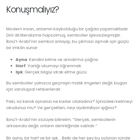
Konuşmalıyız?
Modern insan, anlamın kaybolduğu bir çağda yaşamaktadır.
Dinî dil literalizme hapsolmuş, semboller işlevsizleşmiştir.
İbnü’l-Arabî’nin sembol anlayışı, bu çıkmazı aşmak için güçlü
bir imkân sunar:
Ayna
: Kendini bilme ve arındırma çağrısı.
Harf
: Varlığı okumayı öğrenmek.
Işık
: Gerçek bilgiyi idrak etme gücü.
Bu semboller yalnızca geçmişin mistik imgeleri değil; bugün
için varoluşsal rehberlerdir.
Peki, siz kendi aynanızı ne kadar cilaladınız? İçinizdeki kelimeyi
okudunuz mu? Ve gerçekten, neyi aydınlatıyor ışığınız?
İbnü’l-Arabî’nin sözüyle bitirelim: “Gerçek, sembollerin
arkasında değil; onların derinliğinde saklıdır.”
Bir ayna, bir harf ve bir ışık… Belki de her şey bu üçlünün içinde