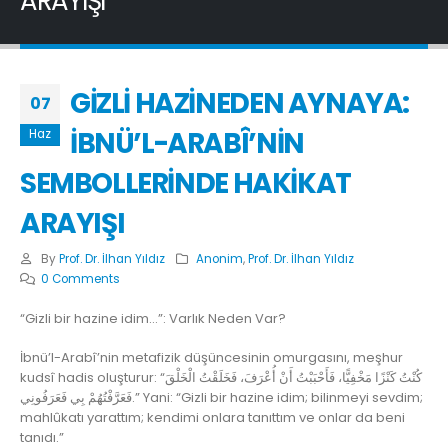
ARAYIŞI
GİZLİ HAZİNEDEN AYNAYA:
07
İBNÜ’L-ARABÎ’NİN
Haz
SEMBOLLERİNDE HAKİKAT
ARAYIŞI
By
Prof. Dr. İlhan Yıldız
Anonim
,
Prof. Dr. İlhan Yıldız
0 Comments
“Gizli bir hazine idim…”: Varlık Neden Var?
İbnü’l-Arabî’nin metafizik düşüncesinin omurgasını, meşhur
kudsî hadis oluşturur: “كُنْتُ كَنْزًا مَخْفِيًّا، فَأَحْبَبْتُ أَنْ أُعْرَفَ، فَخَلَقْتُ الْخَلْقَ
فَعَرَّفْتُهُمْ بِي فَعَرَفُونِي.” Yani: “Gizli bir hazine idim; bilinmeyi sevdim;
mahlûkatı yarattım; kendimi onlara tanıttım ve onlar da beni
tanıdı.”