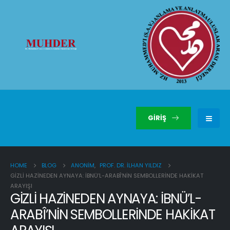
GIRIŞ
HOME
BLOG
ANONIM
,
PROF. DR. İLHAN YILDIZ
GİZLİ HAZİNEDEN AYNAYA: İBNÜ’L-ARABÎ’NİN SEMBOLLERİNDE HAKİKAT
ARAYIŞI
GİZLİ HAZİNEDEN AYNAYA: İBNÜ’L-
ARABÎ’NİN SEMBOLLERİNDE HAKİKAT