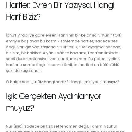
Harfler: Evren Bir Yazıysa, Hangi
Harf Biziz?
İbnü’l-Arabî’ye göre evren, Tanrı’nın bir kelâmıdır. “Kün!” (Ol!)
emriyle başlayan bu kozmik söylemde harfler, sadece ses
değil, varlığın yapı taşlarıdır. “Elif” birlik, “Be” ayrışma; her harf,
bir isim, bir hakikat. A‘yân-ı sâbite kavramı, Tanrı’nın ilminde
sabit duran potansiyel varlıkları ifade eder. Bu potansiyeller,
harflerle sembolleşir. İnsan-ı kâmil, bu harfleri en bütünlüklü
şekilde kuşatandır.
O halde soru şu: Biz hangi harfiz? Hangi ismin yansımasıyız?
Işık: Gerçekten Aydınlanıyor
muyuz?
Nur (ışık), sadece bir fiziksel fenomen değil, Tanrı’nın zuhur