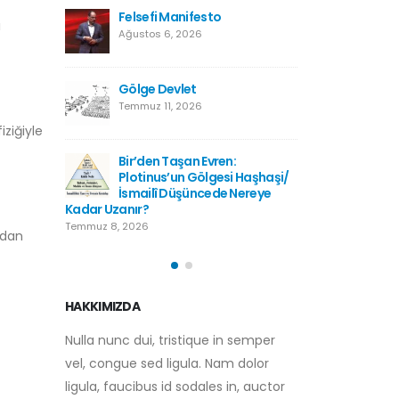
Kutsala Saygı, Hürriyetin
Felsefi
ı
Düşmanı Değildir
Ağustos 
Temmuz 2, 2026
Gölge D
Kışladan Yükselen
Temmuz 1
Kur’anTilaveti: Bir Milletin
Hafızasına Düşen Not
iziğiyle
Haziran 28, 2026
:
Bir’den 
i Haşhaşi/
Plotinu
Türkiye Neden Futbolcu
 Nereye
İsmailî
Yetiştiremiyor?
Kadar Uzanır?
Haziran 28, 2026
Temmuz 8, 2026
ndan
HAKKIMIZDA
Nulla nunc dui, tristique in semper
vel, congue sed ligula. Nam dolor
ligula, faucibus id sodales in, auctor