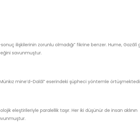
sonuç ilişkilerinin zorunlu olmadığı” fikrine benzer. Hume, Gazâlî g
ileceğini savunmuştur.
n “Münkız mine’d-Dalâl” eserindeki şüpheci yöntemle örtüşmektedi
olojik eleştirileriyle paralellik taşır. Her iki düşünür de insan aklının
savunmuştur.