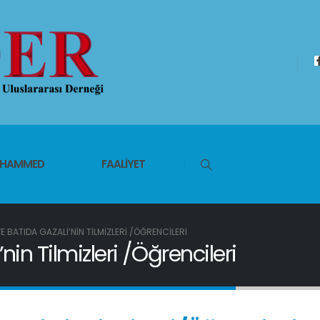
UHAMMED
FAALIYET
 BATIDA GAZALI’NIN TILMIZLERI /ÖĞRENCILERI
in Tilmizleri /Öğrencileri