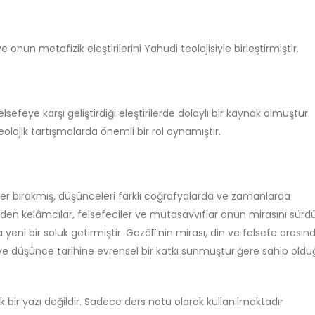
nun metafizik eleştirilerini Yahudi teolojisiyle birleştirmiştir.
felsefeye karşı geliştirdiği eleştirilerde dolaylı bir kaynak olmuştur.
 teolojik tartışmalarda önemli bir rol oynamıştır.
er bırakmış, düşünceleri farklı coğrafyalarda ve zamanlarda
iden kelâmcılar, felsefeciler ve mutasavvıflar onun mirasını sür
ra yeni bir soluk getirmiştir. Gazâlî’nin mirası, din ve felsefe arasın
ş ve düşünce tarihine evrensel bir katkı sunmuştur.ğere sahip old
k bir yazı değildir. Sadece ders notu olarak kullanılmaktadır