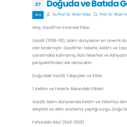
Doğuda ve Batıda Gaz
27
By
Prof. Dr. İlhan Yıldız
Prof. Dr. İlhan Yı
Ara
Giriş: Gazâlî’nin Evrensel Etkisi
Gazâlî (1058-1111), İslam dünyasının en önemli 
izler bırakmıştır. Gazâlî’nin felsefe, kelâm ve t
yaratmakla kalmamış, Batı felsefesi ve ilahiyatını 
perspektifinden ele alınacaktır.
Doğu’daki Gazâlî Takipçileri ve Etkisi
1. Kelâm ve Felsefe Alanındaki Etkileri
Gazâlî, İslam dünyasında kelâm ve felsefeyi derin
eleştirisi ve aklın sınırlarına yaptığı vurgu, Doğu’d
Fahreddin Râzî (1149-1209)