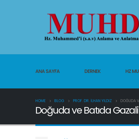
ANA SAYFA
DERNEK
HZ M
HOME
BLOG
PROF. DR. İLHAN YILDIZ
DOĞUDA VE
Doğuda ve Batıda Gazali’n