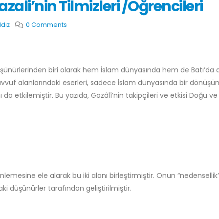
ali’nin Tilmizleri /Öğrencileri
ldız
0 Comments
düşünürlerinden biri olarak hem İslam dünyasında hem de Batı’da 
asavvuf alanlarındaki eserleri, sadece İslam dünyasında bir dönüş
da etkilemiştir. Bu yazıda, Gazâlî’nin takipçileri ve etkisi Doğu ve
lemesine ele alarak bu iki alanı birleştirmiştir. Onun “nedensellik
aki düşünürler tarafından geliştirilmiştir.