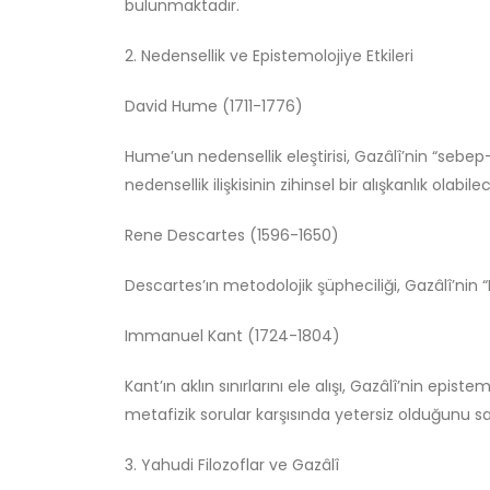
bulunmaktadır.
2. Nedensellik ve Epistemolojiye Etkileri
David Hume (1711-1776)
Hume’un nedensellik eleştirisi, Gazâlî’nin “sebep-
nedensellik ilişkisinin zihinsel bir alışkanlık olab
Rene Descartes (1596-1650)
Descartes’ın metodolojik şüpheciliği, Gazâlî’ni
Immanuel Kant (1724-1804)
Kant’ın aklın sınırlarını ele alışı, Gazâlî’nin epistem
metafizik sorular karşısında yetersiz olduğunu 
3. Yahudi Filozoflar ve Gazâlî