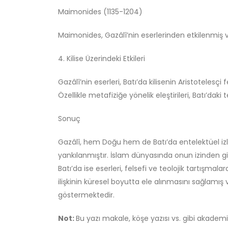
Maimonides (1135-1204)
Maimonides, Gazâlî’nin eserlerinden etkilenmiş ve o
4. Kilise Üzerindeki Etkileri
Gazâlî’nin eserleri, Batı’da kilisenin Aristotelesçi 
Özellikle metafiziğe yönelik eleştirileri, Batı’daki
Sonuç
Gazâlî, hem Doğu hem de Batı’da entelektüel izl
yankılanmıştır. İslam dünyasında onun izinden g
Batı’da ise eserleri, felsefi ve teolojik tartışmala
ilişkinin küresel boyutta ele alınmasını sağlamı
göstermektedir.
Not:
Bu yazı makale, köşe yazısı vs. gibi akademi