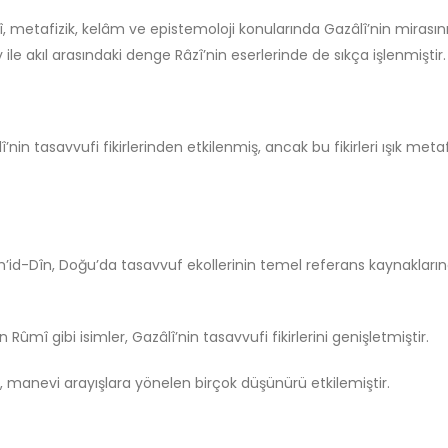
Kutsala Saygı, Hürriyetin
Felsefi Manifesto
zî, metafizik, kelâm ve epistemoloji konularında Gazâlî’nin mirasın
Düşmanı Değildir
Ağustos 6, 2026
y ile akıl arasındaki denge Râzî’nin eserlerinde de sıkça işlenmiştir.
Temmuz 2, 2026
Gölge Devlet
Kışladan Yükselen
Temmuz 11, 2026
Kur’anTilaveti: Bir Milletin
Hafızasına Düşen Not
nin tasavvufi fikirlerinden etkilenmiş, ancak bu fikirleri ışık metaf
Haziran 28, 2026
Bir’den Taşan Evren
Plotinus’un Gölges
Türkiye Neden Futbolcu
İsmailî Düşüncede
Yetiştiremiyor?
Kadar Uzanır?
Haziran 28, 2026
Temmuz 8, 2026
lûm’id-Dîn, Doğu’da tasavvuf ekollerinin temel referans kaynakları
ûmî gibi isimler, Gazâlî’nin tasavvufi fikirlerini genişletmiştir.
, manevi arayışlara yönelen birçok düşünürü etkilemiştir.