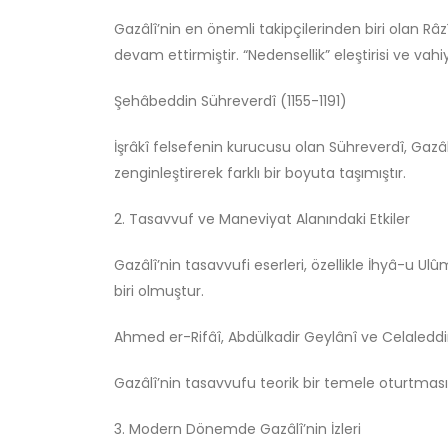
Felsefi Manifesto
Gazâlî’nin en önemli takipçilerinden biri olan Râ
Ağustos 6, 2026
devam ettirmiştir. “Nedensellik” eleştirisi ve vahi
Gölge Devlet
Şehâbeddin Sühreverdî (1155-1191)
Temmuz 11, 2026
İşrâkî felsefenin kurucusu olan Sühreverdî, Gazâlî’
zenginleştirerek farklı bir boyuta taşımıştır.
Bir’den Taşan Evren:
Plotinus’un Gölgesi Haşhaşi/
İsmailî Düşüncede Nereye
2. Tasavvuf ve Maneviyat Alanındaki Etkiler
Kadar Uzanır?
Temmuz 8, 2026
Gazâlî’nin tasavvufi eserleri, özellikle İhyâ-u U
biri olmuştur.
Ahmed er-Rifâî, Abdülkadir Geylânî ve Celaleddin R
Gazâlî’nin tasavvufu teorik bir temele oturtması
3. Modern Dönemde Gazâlî’nin İzleri