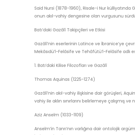
Said Nursi (1878-1960), Risale-i Nur külliyatında
onun akıl-vahiy dengesine olan vurgusunu sürd
Batı’daki Gazâlî Takipçileri ve Etkisi
Gazâlî’nin eserlerinin Latince ve İbranice’ye çevri
Mekâsıdü’l-Felâsife ve Tehâfütü’l-Felâsife adlı ese
1. Batı’daki Kilise Filozofları ve Gazâlî
Thomas Aquinas (1225-1274)
Gazâlî’nin akıl-vahiy ilişkisine dair görüşleri, Aqui
vahiy ile aklın sınırlarını belirlemeye çalışmış ve
Aziz Anselm (1033-1109)
Anselm’in Tanrı’nın varlığına dair ontolojik argüma