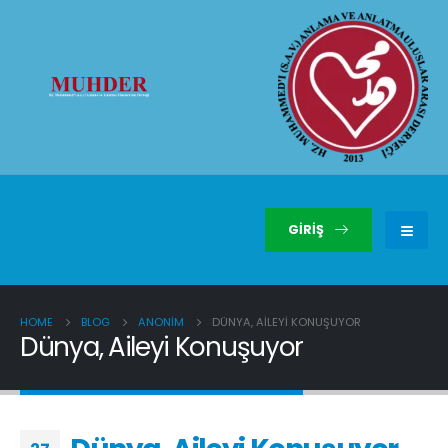
GIRIŞ
HOME
BLOG
ANONIM
DÜNYA, AILEYI KONUŞUYOR
Dünya, Aileyi Konuşuyor