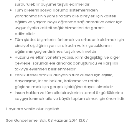
sürdürülebilir büyüme teşvik edilmelidir.
Tüm ailelerin sosyal koruma sistemlerinden
yararlanmasının yanı sıra tüm aile bireyleri için kaliteli
eğitim ve yaşam boyu öğrenme sağlanmalı ve onlar için
uygun fiyatla kaliteli sağlık hizmetleri de garanti
edilmelidir.
Tüm şiddet biçimlerini önlemek ve ortadan kaldırmak için
cinsiyet eşitliğinin yanı sıra kadın ve kız çocuklarının
eğitiminin güçlendirilmesi teşvik edilmelidir.
Huzurlu ve etkin yönetim yapısı, iklim değişikliği ve diğer
çevresel sorunlar ele alınarak dönüştürücü ve karşılıklı
takviye eylemleri belirlenmelidir.
Yeni küresel ortaklık dünyanın tüm aileleri için eşitlik,
dayanışma, insan hakları, kalkınma ve refahı
güçlendirmek için gerçek işbirliğine dayalı olmalıdır.
İnsan hakları ve tüm aile bireylerinin temel özgürlüklerine
saygıyı tanımak aile ve büyük toplum olmak için önemlidir.
Hayırlara vesile olur İnşallah.
Son Güncelleme: Salı, 03 Haziran 2014 13:07