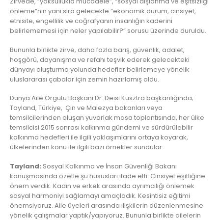
Zirvede, “yoksullukla mücadele”, “sosyal dışlanma ve eşitsizliği
önleme”nin yanı sıra gelecekte “ekonomik durum, cinsiyet,
etnisite, engellilik ve coğrafyanın insanlığın kaderini
belirlememesi için neler yapılabilir?” sorusu üzerinde duruldu.
Bununla birlikte zirve, daha fazla barış, güvenlik, adalet,
hoşgörü, dayanışma ve refahı teşvik ederek gelecekteki
dünyayı oluşturma yolunda hedefler belirlemeye yönelik
uluslararası çabalar için zemin hazırlamış oldu.
Dünya Aile Örgütü Başkanı Dr. Deisi Kusztra başkanlığında;
Tayland, Türkiye, Çin ve Malezya bakanları veya
temsilcilerinden oluşan yuvarlak masa toplantısında, her ülke
temsilcisi 2015 sonrası kalkınma gündemi ve sürdürülebilir
kalkınma hedefleri ile ilgili yaklaşımlarını ortaya koyarak,
ülkelerinden konu ile ilgili bazı örnekler sundular:
Tayland:
Sosyal Kalkınma ve İnsan Güvenliği Bakanı
konuşmasında özetle şu hususları ifade etti: Cinsiyet eşitliğine
önem verdik. Kadın ve erkek arasında ayrımcılığı önlemek
sosyal harmoniyi sağlamayı amaçladık. Kesintisiz eğitimi
önemsiyoruz. Aile üyeleri arasında ilişkilerin düzenlenmesine
yönelik çalışmalar yaptık/yapıyoruz. Bununla birlikte ailelerin