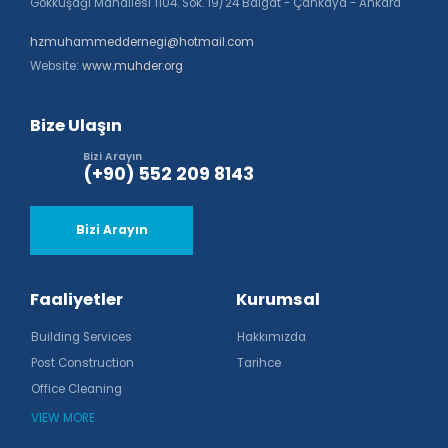
Gökkuşağı Mahallesi 1104. Sok. 19/24 Balgat - Çankaya - Ankara
hzmuhammeddernegi@hotmail.com
Website:
www.muhder.org
Bize Ulaşın
Bizi Arayın
(+90) 552 209 8143
Bizi Arayın
Faaliyetler
Kurumsal
Building Services
Hakkımızda
Post Construction
Tarihce
Office Cleaning
VIEW MORE