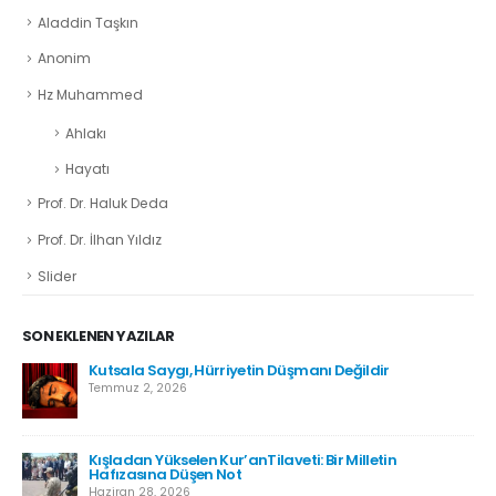
Aladdin Taşkın
Anonim
Hz Muhammed
Ahlakı
Hayatı
Prof. Dr. Haluk Deda
Prof. Dr. İlhan Yıldız
Slider
SON EKLENEN YAZILAR
Kutsala Saygı, Hürriyetin Düşmanı Değildir
Temmuz 2, 2026
Kışladan Yükselen Kur’anTilaveti: Bir Milletin
Hafızasına Düşen Not
Haziran 28, 2026