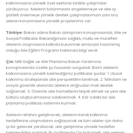
kalkınmasına yönelik özel sektörle birlikte çalışmalar
yürütüyoruz. Ailelerin bölünmesini engellemeye ve aile içi
şiddeti önlemeye yönelik destek çalışmalarımızın yanı sıra
ailenin korunmasına yönelik projelerimiz var.
Türkiye:
Bakan adına Bakan danışmanı konuşmasında, Aile ve
Sosyal Politikalar Bakanlığımızın sağlıklı, mutlu ve müreffeh
ailelerin oluşmasına katkıda bulunmak amacıyla hazırlamış
olduğu Aile Eğitim Programı hakkında bilgi verdi.
Çin:
Milli Sağlık ve Aile Planlama Bakan Yardımcısı
konuşmasında özetle şu hususları vurguladı: Bizim ailelerin
kalkınmasına yönelik belirlediğimiz politikalar şunlar: 1. Ulusal
kalkınma stratejisinde aile perspektifini tanıtmak. 2. İstihdam ve
sosyal güvenlik alanında ailelere doğrudan mali destek
sağlamak. 3. Önemle aile hizmetlerini teşvik etmek ve yeni aile
kültürü oluşturulmasına odaklanmak. 4. Kâr odaklı bir aile
planlama politikası sistemini kurmak.
Ailelerin refahını geliştirecek, ailelerin kendi kalkınma
hedeflerine ulaşmalarını sağlayacak ve tüm aileler için daha
iyi bir gelecek yaratacak, aile gelişimine yönelik hedefler
belirlendiğini açıkladı. Bu bağlamda Çin hükümeti, aile gelişim