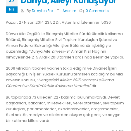
Dünya, Aileyi Konuşuyor
27
Nis
By
Dr. Ayten Erol
Anonim
0 Comments
Pazar, 27 Nisan 2014 23:52 Dr. Ayten Erol İzlenimler: 5036
Dünya Aile Örgütü ile Birleşmiş Milletler Sürdürülebilir Kalkınma
Bölümü, Birleşmiş Milletler Sivil Toplum Kuruluşları Şubesi ve
Alman Federal Bakanlığı Aile İşleri Bölümünün işbirliğiyle
düzenlediği “Dünya Aile Zirvesi+9” Alman Kızıl Haçının
himayesinde 2-5 Aralık 2013 tarihleri arasında Berlin’de yapıldı.
2009 yılından itibaren yakinen takip ettiğim ve Diyanet İşleri
Başkanlığı Din İşleri Yüksek Kurulunu temsilen katıldığım bu yılki
zirvenin konusu, “
Dengedeki Aileler: 2015 Sonrası Kalkınma
Gündemi ve Sürdürülebilir Kalkınma Hedefleri
”dir.
Bu toplantıda 73 ülkeden 227 katılımcı bulunmaktaydı. Devlet
başkanları, bakanlar, milletvekilleri, yerel otoriteler, sivil toplum
kuruluşları, parlamenterler, akademisyenler, araştırmacılar,
özel sektör, medya ve ailelerden oluşan çok geniş ve saygın
bir katılımcı kitlesi vardı.