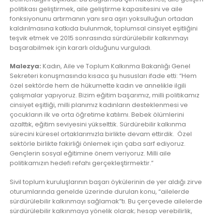
politikası geliştirmek, aile geliştirme kapasitesini ve aile
fonksiyonunu artırmanın yanı sıra aşırı yoksulluğun ortadan
kaldırılmasına katkıda bulunmak, toplumsal cinsiyet eşitliğini
teşvik etmek ve 2015 sonrasında sürdürülebilir kalkınmayı
başarabilmek için kararlı olduğunu vurguladı.
Malezya:
Kadın, Aile ve Toplum Kalkınma Bakanlığı Genel
Sekreteri konuşmasında kısaca şu hususları ifade etti: “Hem
özel sektörde hem de hükumette kadın ve annelikle ilgili
çalışmalar yapıyoruz. Bizim eğitim başarımız, milli politikamız
cinsiyet eşitliği, milli planımız kadınların desteklenmesi ve
çocukların ilk ve orta öğretime katılımı. Bebek ölümlerini
azalttık, eğitim seviyesini yükselttik. Sürdürebilir kalkınma
sürecini küresel ortaklarımızla birlikte devam ettirdik. Özel
sektörle birlikte fakirliği önlemek için çaba sarf ediyoruz.
Gençlerin sosyal eğitimine önem veriyoruz. Milli aile
politikamızın hedefi refahı gerçekleştirmektir.”
Sivil toplum kuruluşlarının başarı öykülerinin de yer aldığı zirve
oturumlarında genelde üzerinde durulan konu, “ailelerde
sürdürülebilir kalkınmayı sağlamak”tı. Bu çerçevede ailelerde
sürdürülebilir kalkınmaya yönelik olarak; hesap verebilirlik,