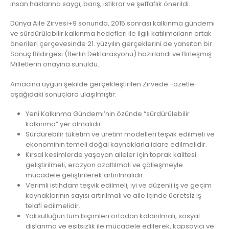
insan haklarına saygı, barış, istikrar ve şeffaflık önerildi.
Dünya Aile Zirvesi+9 sonunda, 2015 sonrası kalkınma gündemi
ve sürdürülebilir kalkınma hedefleri ile ilgili katılımcıların ortak
önerileri çerçevesinde 21. yüzyılın gerçeklerini de yansıtan bir
Sonuç Bildirgesi (Berlin Deklarasyonu) hazırlandı ve Birleşmiş
Milletlerin onayına sunuldu.
Amacına uygun şekilde gerçekleştirilen Zirvede -özetle-
aşağıdaki sonuçlara ulaşılmıştır:
Yeni Kalkınma Gündemi’nin özünde “sürdürülebilir
kalkınma” yer almalıdır.
Sürdürebilir tüketim ve üretim modelleri teşvik edilmeli ve
ekonominin temeli doğal kaynaklarla idare edilmelidir.
Kırsal kesimlerde yaşayan aileler için toprak kalitesi
geliştirilmeli, erozyon azaltılmalı ve çölleşmeyle
mücadele geliştirilerek artırılmalıdır.
Verimli istihdam teşvik edilmeli, iyi ve düzenli iş ve geçim
kaynaklarının sayısı artırılmalı ve aile içinde ücretsiz iş
telafi edilmelidir.
Yoksulluğun tüm biçimleri ortadan kaldırılmalı, sosyal
dışlanma ve eşitsizlik ile mücadele edilerek, kapsayıcı ve