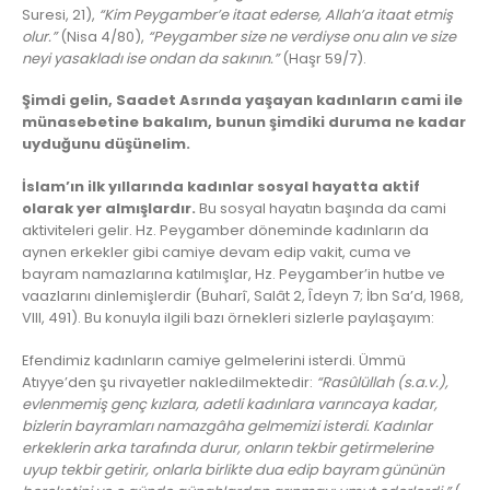
Suresi, 21),
“Kim Peygamber’e itaat ederse, Allah’a itaat etmiş
olur.”
(Nisa 4/80),
“Peygamber size ne verdiyse onu alın ve size
neyi yasakladı ise ondan da sakının.”
(Haşr 59/7).
Şimdi gelin, Saadet Asrında yaşayan kadınların cami ile
münasebetine bakalım, bunun şimdiki duruma ne kadar
uyduğunu düşünelim.
İslam’ın ilk yıllarında kadınlar sosyal hayatta aktif
olarak yer almışlardır.
Bu sosyal hayatın başında da cami
aktiviteleri gelir. Hz. Peygamber döneminde kadınların da
aynen erkekler gibi camiye devam edip vakit, cuma ve
bayram namazlarına katılmışlar, Hz. Peygamber’in hutbe ve
vaazlarını dinlemişlerdir (Buharî, Salât 2, Îdeyn 7; İbn Sa’d, 1968,
VIII, 491). Bu konuyla ilgili bazı örnekleri sizlerle paylaşayım:
Efendimiz kadınların camiye gelmelerini isterdi. Ümmü
Atıyye’den şu rivayetler nakledilmektedir:
“Rasûlüllah (s.a.v.),
evlenmemiş genç kızlara, adetli kadınlara varıncaya kadar,
bizlerin bayramları namazgâha gelmemizi isterdi. Kadınlar
erkeklerin arka tarafında durur, onların tekbir getirmelerine
uyup tekbir getirir, onlarla birlikte dua edip bayram gününün