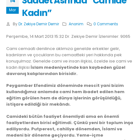
Saadet Asrında “Camide
14
Kadın”
Mar
By
Dr. Zekiye Demir Demir
Anonim
0 Comments
Perşembe, 14 Mart 2013 15:32 Dr. Zekiye Demir İzlenimler: 9065
Cami cemaati denilince aklımıza genelde erkekler gelir,
kadınların ve çocukların bu cemaatteki yeri hakkında pek
konuşulmaz. Genelde cami ve insan ilişkisi, özelde ise cami ve
kadın ilişkisi
İslam medeniyetinde kan kaybeden güzel
davranış kalıplarından birisidir.
Peygamber Efendimiz döneminde mescit yani bizim
kullandığımız anlamda cami hem ibadet edilen hem
eğitim görülen hem de dünya işlerinin görüşüldüğü,
istişare edildiği bir mekândı.
Camideki bütün faaliyet önemliydi ama en önemli
faaliyetlerden birisi eğitimdi. Çünkü yeni bir toplum inşa
ediliyordu. Putperest, cahiliye dönemden, İslami ve
medeni bir döneme geçiyordu. Yeme-içme