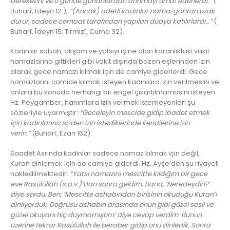
bereketini ve o günde günahlardan arınmayı umut ederlerdi.”
(
Buharî, Îdeyn 12.),
“(Ancak) adetli kadınlar namazgâhtan uzak
durur, sadece cemaat tarafından yapılan duaya katılırlardı…”
(
Buharî, Îdeyn 15; Tirmizî, Cuma 32).
Kadınlar sabah, akşam ve yatsıyı içine alan karanlıktaki vakit
namazlarına gittikleri gibi vakit dışında bazen eşlerinden izin
alarak gece namazı kılmak için de camiye giderlerdi. Gece
namazlarını camide kılmak isteyen kadınlara izin verilmesini ve
onlara bu konuda herhangi bir engel çıkartılmamasını isteyen
Hz. Peygamber, hanımlara izin vermek istemeyenleri şu
sözleriyle uyarmıştır:
“Geceleyin mescide gidip ibadet etmek
için kadınlarınız sizden izin istediklerinde kendilerine izin
verin.”
(Buharî, Ezan 162).
Saadet Asrında kadınlar sadece namaz kılmak için değil,
Kuran dinlemek için de camiye giderdi. Hz. Ayşe’den şu rivayet
nakledilmektedir:
“Yatsı namazını mescitte kıldığım bir gece
eve Rasûlüllah (s.a.v.)’dan sonra geldim. Bana; ‘Neredeydin?’
diye sordu. Ben; ‘Mescitte ashabından birisinin okuduğu Kuran’ı
dinliyorduk. Doğrusu ashabın arasında onun gibi güzel sesli ve
güzel okuyanı hiç duymamıştım’ diye cevap verdim. Bunun
üzerine tekrar Rasûlüllah ile beraber gidip onu dinledik. Sonra