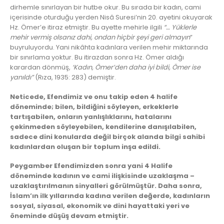
dirhemle sınırlayan bir hutbe okur. Bu sırada bir kadın, cami
içerisinde oturduğu yerden Nisâ Suresi’nin 20. ayetini okuyarak
Hz. Ömer’e itiraz etmiştir. Bu ayette mehirle ilgili
“… Yüklerle
mehir vermiş olsanız dahi, ondan hiçbir şeyi geri almayın
”
buyruluyordu. Yani nikâhta kadınlara verilen mehir miktarında
bir sınırlama yoktur. Bu itirazdan sonra Hz. Ömer aldığı
karardan dönmüş,
‘Kadın, Ömer’den daha iyi bildi, Ömer ise
yanıldı”
(Rıza, 1935: 283) demiştir.
Neticede, Efendimiz ve onu takip eden 4 halife
döneminde; bilen, bildiğini söyleyen, erkeklerle
tartışabilen, onların yanlışlıklarını, hatalarını
çekinmeden söyleyebilen, kendilerine danışılabilen,
sadece dini konularda değil birçok alanda bilgi sahibi
kadınlardan oluşan bir toplum inşa edildi.
Peygamber Efendimizden sonra yani 4 Halife
döneminde kadının ve cami ilişkisinde uzaklaşma –
uzaklaştırılmanın sinyalleri görülmüştür. Daha sonra,
İslam’ın ilk yıllarında kadına verilen değerde, kadınların
sosyal, siyasal, ekonomik ve dini hayattaki yeri ve
öneminde düşüş devam etmiştir.