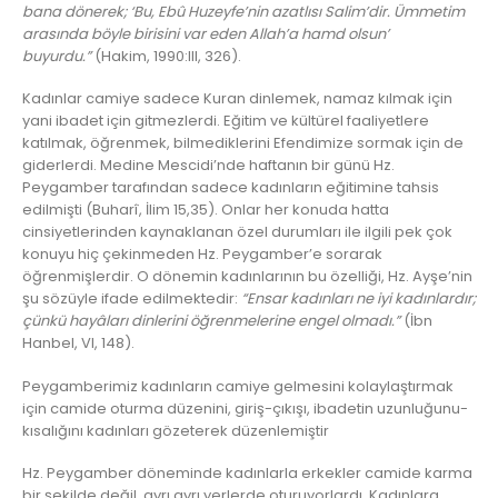
bana dönerek; ‘Bu, Ebû Huzeyfe’nin azatlısı Salim’dir. Ümmetim
arasında böyle birisini var eden Allah’a hamd olsun’
buyurdu.”
(Hakim, 1990:III, 326).
Kadınlar camiye sadece Kuran dinlemek, namaz kılmak için
yani ibadet için gitmezlerdi. Eğitim ve kültürel faaliyetlere
katılmak, öğrenmek, bilmediklerini Efendimize sormak için de
giderlerdi. Medine Mescidi’nde haftanın bir günü Hz.
Peygamber tarafından sadece kadınların eğitimine tahsis
edilmişti (Buharî, İlim 15,35). Onlar her konuda hatta
cinsiyetlerinden kaynaklanan özel durumları ile ilgili pek çok
konuyu hiç çekinmeden Hz. Peygamber’e sorarak
öğrenmişlerdir. O dönemin kadınlarının bu özelliği, Hz. Ayşe’nin
şu sözüyle ifade edilmektedir:
“Ensar kadınları ne iyi kadınlardır;
çünkü hayâları dinlerini öğrenmelerine engel olmadı.”
(İbn
Hanbel, VI, 148).
Peygamberimiz kadınların camiye gelmesini kolaylaştırmak
için camide oturma düzenini, giriş-çıkışı, ibadetin uzunluğunu-
kısalığını kadınları gözeterek düzenlemiştir
Hz. Peygamber döneminde kadınlarla erkekler camide karma
bir şekilde değil, ayrı ayrı yerlerde oturuyorlardı. Kadınlara