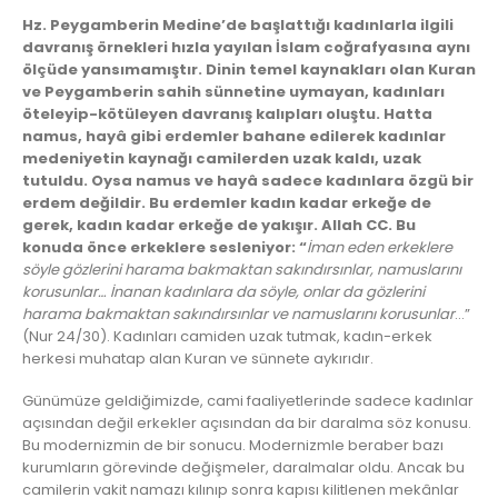
Hz. Peygamberin Medine’de başlattığı kadınlarla ilgili
davranış örnekleri hızla yayılan İslam coğrafyasına aynı
ölçüde yansımamıştır. Dinin temel kaynakları olan Kuran
ve Peygamberin sahih sünnetine uymayan, kadınları
öteleyip-kötüleyen davranış kalıpları oluştu. Hatta
namus, hayâ gibi erdemler bahane edilerek kadınlar
medeniyetin kaynağı camilerden uzak kaldı, uzak
tutuldu. Oysa namus ve hayâ sadece kadınlara özgü bir
erdem değildir. Bu erdemler kadın kadar erkeğe de
gerek, kadın kadar erkeğe de yakışır. Allah CC. Bu
konuda önce erkeklere sesleniyor: “
İman eden erkeklere
söyle gözlerini harama bakmaktan sakındırsınlar, namuslarını
korusunlar… İnanan kadınlara da söyle, onlar da gözlerini
harama bakmaktan sakındırsınlar ve namuslarını korusunlar
…”
(Nur 24/30). Kadınları camiden uzak tutmak, kadın-erkek
herkesi muhatap alan Kuran ve sünnete aykırıdır.
Günümüze geldiğimizde, cami faaliyetlerinde sadece kadınlar
açısından değil erkekler açısından da bir daralma söz konusu.
Bu modernizmin de bir sonucu. Modernizmle beraber bazı
kurumların görevinde değişmeler, daralmalar oldu. Ancak bu
camilerin vakit namazı kılınıp sonra kapısı kilitlenen mekânlar