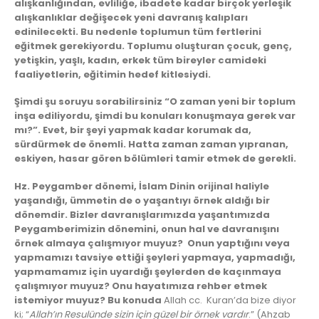
alışkanlığından, evliliğe, ibadete kadar birçok yerleşik
alışkanlıklar değişecek yeni davranış kalıpları
edinilecekti. Bu nedenle toplumun tüm fertlerini
eğitmek gerekiyordu. Toplumu oluşturan çocuk, genç,
yetişkin, yaşlı, kadın, erkek tüm bireyler camideki
faaliyetlerin, eğitimin hedef kitlesiydi.
Şimdi şu soruyu sorabilirsiniz “O zaman yeni bir toplum
inşa ediliyordu, şimdi bu konuları konuşmaya gerek var
mı?”. Evet, bir şeyi yapmak kadar korumak da,
sürdürmek de önemli. Hatta zaman zaman yıpranan,
eskiyen, hasar gören bölümleri tamir etmek de gerekli.
Hz. Peygamber dönemi, İslam Dinin orijinal haliyle
yaşandığı, ümmetin de o yaşantıyı örnek aldığı bir
dönemdir. Bizler davranışlarımızda yaşantımızda
Peygamberimizin dönemini, onun hal ve davranışını
örnek almaya çalışmıyor muyuz? Onun yaptığını veya
yapmamızı tavsiye ettiği şeyleri yapmaya, yapmadığı,
yapmamamız için uyardığı şeylerden de kaçınmaya
çalışmıyor muyuz? Onu hayatımıza rehber etmek
istemiyor muyuz? Bu konuda
Allah cc. Kuran’da bize diyor
ki; “
Allah’ın Resulünde sizin için güzel bir örnek vardır
.” (Ahzab