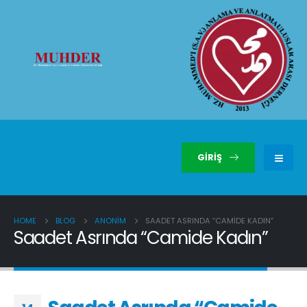
GIRIŞ
HOME
BLOG
ANONIM
SAADET ASRINDA “CAMIDE KADIN”
Saadet Asrında “Camide Kadın”