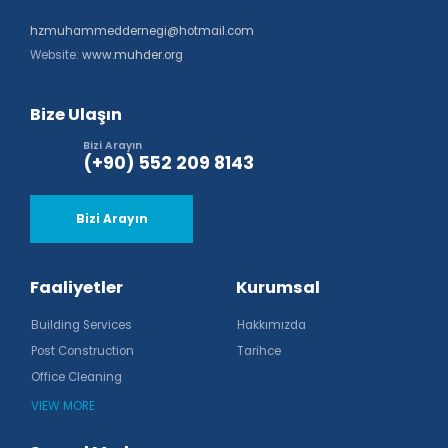
hzmuhammeddernegi@hotmail.com
Website:
www.muhder.org
Bize Ulaşın
Bizi Arayın
(+90) 552 209 8143
Bizi Arayın
Faaliyetler
Kurumsal
Building Services
Hakkımızda
Post Construction
Tarihce
Office Cleaning
VIEW MORE