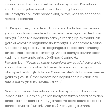
caminin arka kısmında özel bir bölüm ayrılmıştı. Kadınların,
kendilerine ayrılan ancak arada herhangi bir engel
bulunmayan bölümde namaz kılar, hutbe, vaaz ve sohbetleri
rahatlıkla dinlerlerdi.
Hz. Peygamber, camide kadınlara özel bir bölüm ayırmanın
yanında, onların camide rahat edebilmeleri için bazı tedbirler
almıştır. Öncelikle kadınların camiye rahat girip çıkmaları için
gerekli kolaylığın sağlanmasını istemiştir. O dönemde Medine
Mescidi’nin üç kapısı vardı. Başlangıçta kapılardan herhangi
biri kadınlara tahsis edilmemişti. Ancak camiye devam eden
kadınların sayısında artış görülmesi üzerine Hz.
Peygamber;
“Keşke şu kapıyı kadınlara ayırsaydık”
buyurarak,
kapılardan birinin onlara tahsis edilmesinin daha uygun
olacağını belirtmiştir. Nitekim O’nun bu isteği daha sonra yerine
getirilmiş ve Hz. Ömer döneminde kapılardan biri kadınlara
tahsis edilmiştir (Ebû Davûd, Salât 17).
Namazdan sonra kadınların camiden ayrılmaları bir düzen
içinde olurdu. Camide yapılan faaliyet bittikten sonra camiden
önce kadınlar, sonra Hz. Peygamber ve daha sonra da erkek
cemaat ayrılırdı (Buharî, Ezan 152). Konuyla ilgili Ümmü