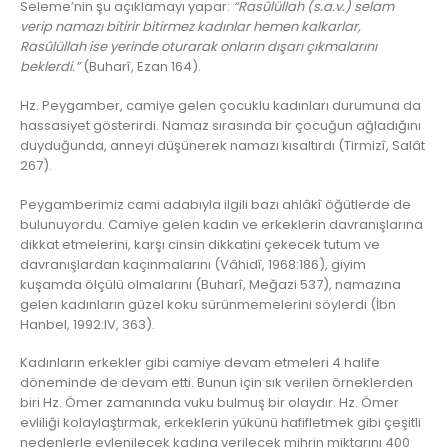
Seleme’nin şu açıklamayı yapar:
“Rasûlüllah (s.a.v.) selam
verip namazı bitirir bitirmez kadınlar hemen kalkarlar,
Rasûlüllah ise yerinde oturarak onların dışarı çıkmalarını
beklerdi.”
(Buharî, Ezan 164).
Hz. Peygamber, camiye gelen çocuklu kadınları durumuna da
hassasiyet gösterirdi. Namaz sırasında bir çocuğun ağladığını
duyduğunda, anneyi düşünerek namazı kısaltırdı (Tirmizî, Salât
267).
Peygamberimiz cami adabıyla ilgili bazı ahlâkî öğütlerde de
bulunuyordu. Camiye gelen kadın ve erkeklerin davranışlarına
dikkat etmelerini, karşı cinsin dikkatini çekecek tutum ve
davranışlardan kaçınmalarını (Vâhidî, 1968:186), giyim
kuşamda ölçülü olmalarını (Buharî, Meğazi 537), namazına
gelen kadınların güzel koku sürünmemelerini söylerdi (İbn
Hanbel, 1992:IV, 363).
Kadınların erkekler gibi camiye devam etmeleri 4 halife
döneminde de devam etti. Bunun için sık verilen örneklerden
biri Hz. Ömer zamanında vuku bulmuş bir olaydır. Hz. Ömer
evliliği kolaylaştırmak, erkeklerin yükünü hafifletmek gibi çeşitli
nedenlerle evlenilecek kadına verilecek mihrin miktarını 400